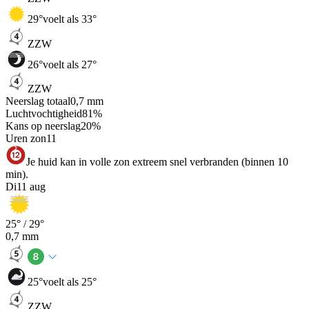
29
°
voelt als 33°
ZZW
26
°
voelt als 27°
ZZW
Neerslag totaal
0,7
mm
Luchtvochtigheid
81
%
Kans op neerslag
20
%
Uren zon
11
Je huid kan in volle zon extreem snel verbranden (binnen 10
min).
Di
11 aug
25
° /
29
°
0,7
mm
25
°
voelt als 25°
ZZW