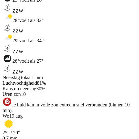
ZZW
28
°
voelt als 32°
ZZW
29
°
voelt als 34°
ZZW
26
°
voelt als 27°
ZZW
Neerslag totaal
1
mm
Luchtvochtigheid
81
%
Kans op neerslag
30
%
Uren zon
10
Je huid kan in volle zon extreem snel verbranden (binnen 10
min).
Wo
19 aug
25
° /
29
°
0,7
mm