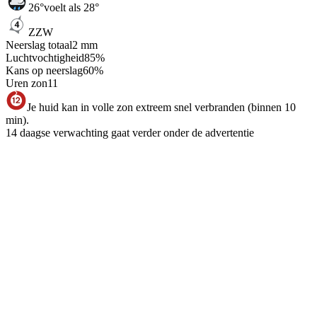
26
°
voelt als 28°
ZZW
Neerslag totaal
2
mm
Luchtvochtigheid
85
%
Kans op neerslag
60
%
Uren zon
11
Je huid kan in volle zon extreem snel verbranden (binnen 10
min).
14 daagse verwachting gaat verder onder de advertentie