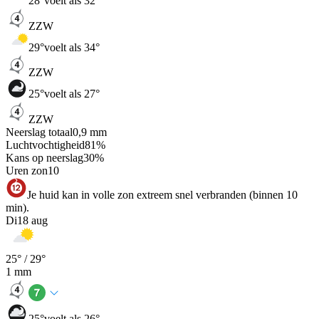
28
°
voelt als 32°
ZZW
29
°
voelt als 34°
ZZW
25
°
voelt als 27°
ZZW
Neerslag totaal
0,9
mm
Luchtvochtigheid
81
%
Kans op neerslag
30
%
Uren zon
10
Je huid kan in volle zon extreem snel verbranden (binnen 10
min).
Di
18 aug
25
° /
29
°
1
mm
25
°
voelt als 26°