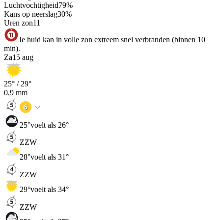
Luchtvochtigheid
79
%
Kans op neerslag
30
%
Uren zon
11
Je huid kan in volle zon extreem snel verbranden (binnen 10
min).
Za
15 aug
25
° /
29
°
0,9
mm
25
°
voelt als 26°
ZZW
28
°
voelt als 31°
ZZW
29
°
voelt als 34°
ZZW