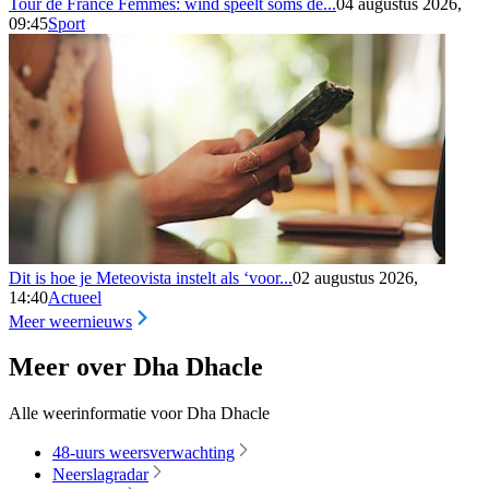
Tour de France Femmes: wind speelt soms de...
04 augustus 2026,
09:45
Sport
Dit is hoe je Meteovista instelt als ‘voor...
02 augustus 2026,
14:40
Actueel
Meer weernieuws
Meer over Dha Dhacle
Alle weerinformatie voor Dha Dhacle
48-uurs weersverwachting
Neerslagradar