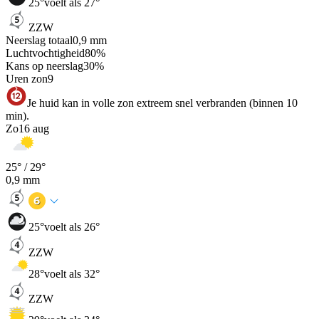
25
°
voelt als 27°
ZZW
Neerslag totaal
0,9
mm
Luchtvochtigheid
80
%
Kans op neerslag
30
%
Uren zon
9
Je huid kan in volle zon extreem snel verbranden (binnen 10
min).
Zo
16 aug
25
° /
29
°
0,9
mm
25
°
voelt als 26°
ZZW
28
°
voelt als 32°
ZZW