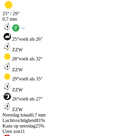
25
° /
29
°
0,7
mm
25
°
voelt als 26°
ZZW
28
°
voelt als 32°
ZZW
29
°
voelt als 35°
ZZW
26
°
voelt als 27°
ZZW
Neerslag totaal
0,7
mm
Luchtvochtigheid
81
%
Kans op neerslag
25
%
Uren zon
11