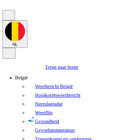
NL
Terug naar home
België
Weerbericht België
Hooikoortsweerbericht
Neerslagradar
Weerflits
Gezondheid
Gevoelstemperatuur
Zonsopkomst en -ondergang