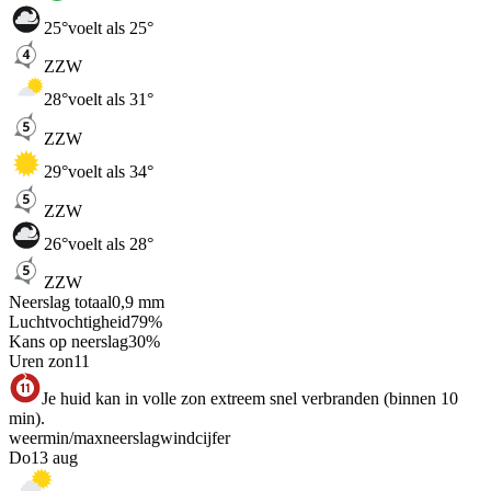
25
°
voelt als 25°
ZZW
28
°
voelt als 31°
ZZW
29
°
voelt als 34°
ZZW
26
°
voelt als 28°
ZZW
Neerslag totaal
0,9
mm
Luchtvochtigheid
79
%
Kans op neerslag
30
%
Uren zon
11
Je huid kan in volle zon extreem snel verbranden (binnen 10
min).
weer
min
/
max
neerslag
wind
cijfer
Do
13 aug