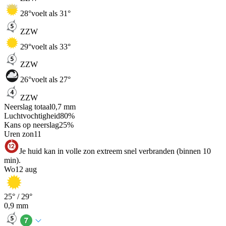
28
°
voelt als 31°
ZZW
29
°
voelt als 33°
ZZW
26
°
voelt als 27°
ZZW
Neerslag totaal
0,7
mm
Luchtvochtigheid
80
%
Kans op neerslag
25
%
Uren zon
11
Je huid kan in volle zon extreem snel verbranden (binnen 10
min).
Wo
12 aug
25
° /
29
°
0,9
mm