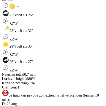
25
°
voelt als 26°
ZZW
28
°
voelt als 32°
ZZW
29
°
voelt als 35°
ZZW
26
°
voelt als 27°
ZZW
Neerslag totaal
0,7
mm
Luchtvochtigheid
80
%
Kans op neerslag
20
%
Uren zon
11
Je huid kan in volle zon extreem snel verbranden (binnen 10
min).
Do
20 aug