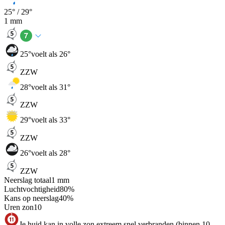
25
° /
29
°
1
mm
25
°
voelt als 26°
ZZW
28
°
voelt als 31°
ZZW
29
°
voelt als 33°
ZZW
26
°
voelt als 28°
ZZW
Neerslag totaal
1
mm
Luchtvochtigheid
80
%
Kans op neerslag
40
%
Uren zon
10
Je huid kan in volle zon extreem snel verbranden (binnen 10