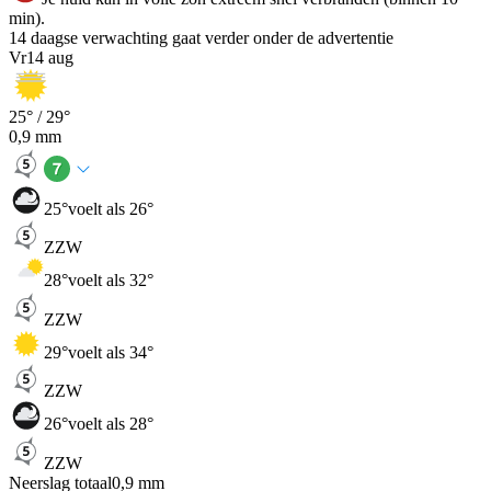
min).
14 daagse verwachting gaat verder onder de advertentie
Vr
14 aug
25
° /
29
°
0,9
mm
25
°
voelt als 26°
ZZW
28
°
voelt als 32°
ZZW
29
°
voelt als 34°
ZZW
26
°
voelt als 28°
ZZW
Neerslag totaal
0,9
mm