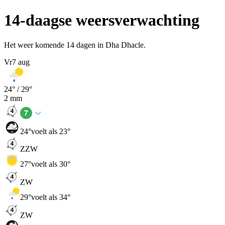
14-daagse weersverwachting
Het weer komende 14 dagen in Dha Dhacle.
Vr
7 aug
24
° /
29
°
2
mm
24
°
voelt als 23°
ZZW
27
°
voelt als 30°
ZW
29
°
voelt als 34°
ZW