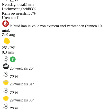
ZZW
Neerslag totaal
2
mm
Luchtvochtigheid
83
%
Kans op neerslag
55
%
Uren zon
11
Je huid kan in volle zon extreem snel verbranden (binnen 10
min).
Zo
9 aug
25
° /
29
°
0,3
mm
25
°
voelt als 26°
ZZW
28
°
voelt als 31°
ZZW
29
°
voelt als 33°
ZZW