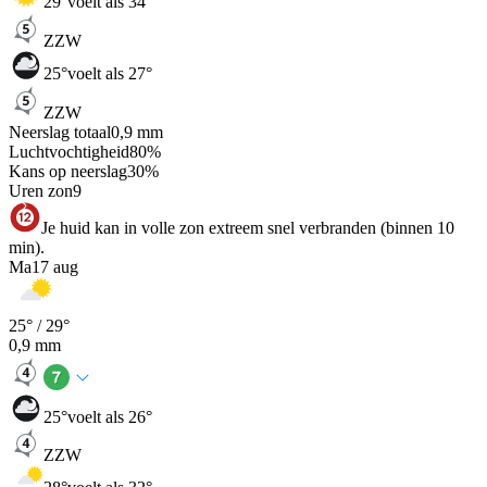
29
°
voelt als 34°
ZZW
25
°
voelt als 27°
ZZW
Neerslag totaal
0,9
mm
Luchtvochtigheid
80
%
Kans op neerslag
30
%
Uren zon
9
Je huid kan in volle zon extreem snel verbranden (binnen 10
min).
Ma
17 aug
25
° /
29
°
0,9
mm
25
°
voelt als 26°
ZZW