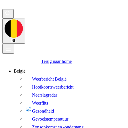
NL
Terug naar home
België
Weerbericht België
Hooikoortsweerbericht
Neerslagradar
Weerflits
Gezondheid
Gevoelstemperatuur
Zonsopkomst en -ondergang