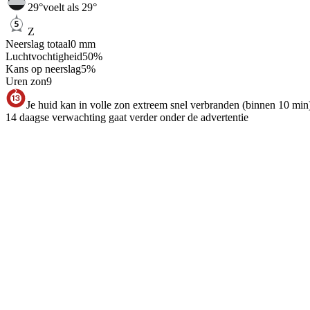
29
°
voelt als 29°
Z
Neerslag totaal
0
mm
Luchtvochtigheid
50
%
Kans op neerslag
5
%
Uren zon
9
Je huid kan in volle zon extreem snel verbranden (binnen 10 min
14 daagse verwachting gaat verder onder de advertentie