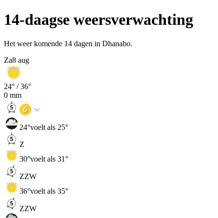
14-daagse weersverwachting
Het weer komende 14 dagen in Dhanabo.
Za
8 aug
24
° /
36
°
0
mm
24
°
voelt als 25°
Z
30
°
voelt als 31°
ZZW
36
°
voelt als 35°
ZZW