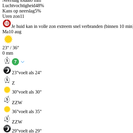
Neerslag totaal
0
mm
Luchtvochtigheid
48
%
Kans op neerslag
5
%
Uren zon
11
Je huid kan in volle zon extreem snel verbranden (binnen 10 min
Ma
10 aug
23
° /
36
°
0
mm
23
°
voelt als 24°
Z
30
°
voelt als 30°
ZZW
36
°
voelt als 35°
ZZW
29
°
voelt als 29°