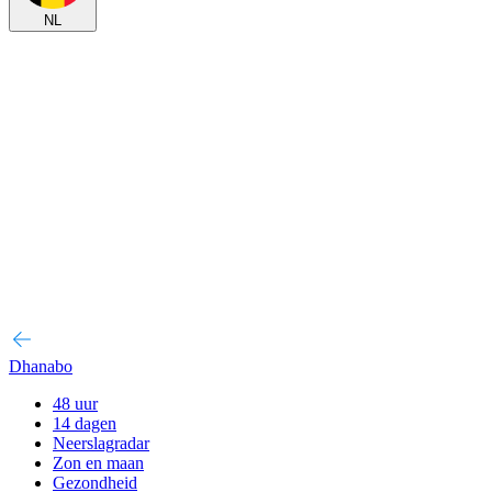
NL
Dhanabo
48 uur
14 dagen
Neerslagradar
Zon en maan
Gezondheid