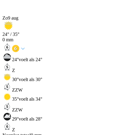
Zo
9 aug
24
° /
35
°
0
mm
24
°
voelt als 24°
Z
30
°
voelt als 30°
ZZW
35
°
voelt als 34°
ZZW
29
°
voelt als 28°
Z