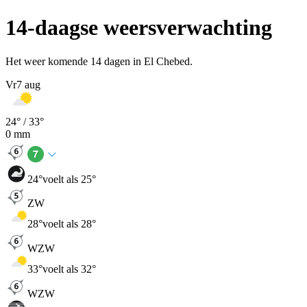
14-daagse weersverwachting
Het weer komende 14 dagen in El Chebed.
Vr
7 aug
24
° /
33
°
0
mm
24
°
voelt als 25°
ZW
28
°
voelt als 28°
WZW
33
°
voelt als 32°
WZW