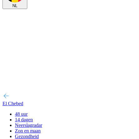
NL
El Chebed
48 uur
14 dagen
Neerslagradar
Zon en maan
Gezondheid