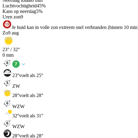
Neerslag totaal
0
mm
Luchtvochtigheid
45
%
Kans op neerslag
5
%
Uren zon
9
Je huid kan in volle zon extreem snel verbranden (binnen 10 min
Zo
9 aug
23
° /
32
°
0
mm
23
°
voelt als 25°
ZW
28
°
voelt als 28°
WZW
32
°
voelt als 31°
WZW
28
°
voelt als 28°