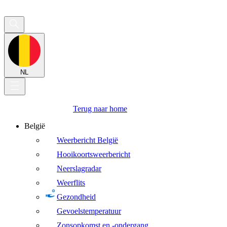
NL
Terug naar home
België
Weerbericht België
Hooikoortsweerbericht
Neerslagradar
Weerflits
Gezondheid
Gevoelstemperatuur
Zonsopkomst en -ondergang