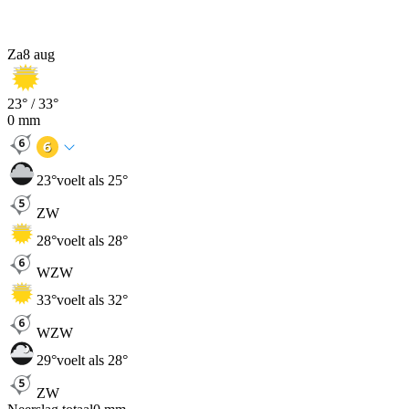
Za
8 aug
23
° /
33
°
0
mm
23
°
voelt als 25°
ZW
28
°
voelt als 28°
WZW
33
°
voelt als 32°
WZW
29
°
voelt als 28°
ZW