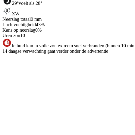
29
°
voelt als 28°
ZW
Neerslag totaal
0
mm
Luchtvochtigheid
43
%
Kans op neerslag
0
%
Uren zon
10
Je huid kan in volle zon extreem snel verbranden (binnen 10 min
14 daagse verwachting gaat verder onder de advertentie