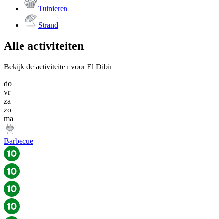
Tuinieren
Strand
Alle activiteiten
Bekijk de activiteiten voor El Dibir
do
vr
za
zo
ma
Barbecue