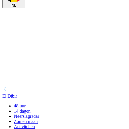
NL
El Dibir
48 uur
14 dagen
Neerslagradar
Zon en maan
Activiteiten