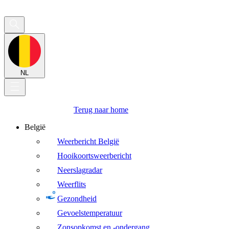
NL
Terug naar home
België
Weerbericht België
Hooikoortsweerbericht
Neerslagradar
Weerflits
Gezondheid
Gevoelstemperatuur
Zonsopkomst en -ondergang