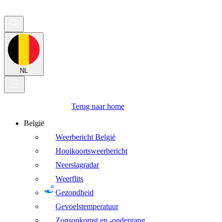
NL
Terug naar home
België
Weerbericht België
Hooikoortsweerbericht
Neerslagradar
Weerflits
Gezondheid
Gevoelstemperatuur
Zonsopkomst en -ondergang