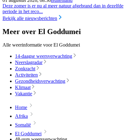
01 augustus 2026, 08:30
Buitenland
Deze zomer is er nu al meer natuur afgebrand dan in dezelfde
periode in het reco...
Bekijk alle nieuwsberichten
Meer over El Goddumei
Alle weerinformatie voor El Goddumei
14-daagse weersverwachting
Neerslagradar
Zonkracht
Activiteiten
Gezondheidsverwachting
Klimaat
Vakantie
Home
Afrika
Somalië
El Goddumei
48-uurs weersverwachting