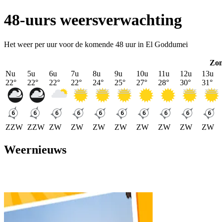
48-uurs weersverwachting
Het weer per uur voor de komende 48 uur in El Goddumei
Zo
Nu
5u
6u
7u
8u
9u
10u
11u
12u
13u
22
°
22
°
22
°
22
°
24
°
25
°
27
°
28
°
30
°
31
°
ZZW
ZZW
ZW
ZW
ZW
ZW
ZW
ZW
ZW
ZW
Weernieuws