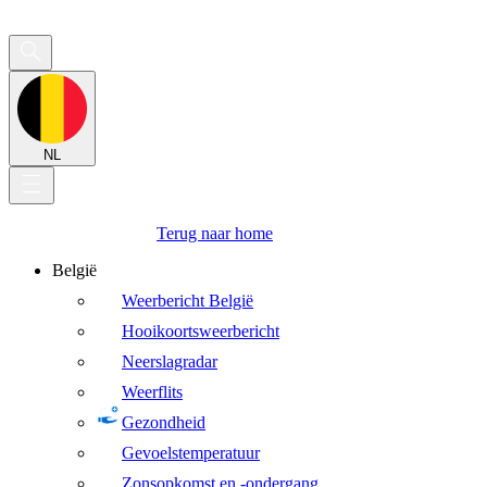
NL
Terug naar home
België
Weerbericht België
Hooikoortsweerbericht
Neerslagradar
Weerflits
Gezondheid
Gevoelstemperatuur
Zonsopkomst en -ondergang