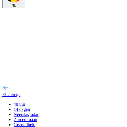
NL
El Uerega
48 uur
14 dagen
Neerslagradar
Zon en maan
Gezondheid