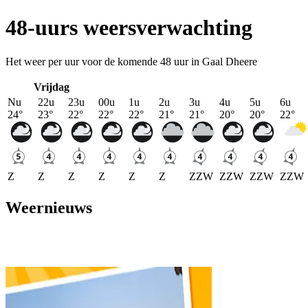
48-uurs weersverwachting
Het weer per uur voor de komende 48 uur in Gaal Dheere
Vrijdag
Nu
22u
23u
00u
1u
2u
3u
4u
5u
6u
24
°
23
°
22
°
22
°
22
°
21
°
21
°
20
°
20
°
22
°
Z
Z
Z
Z
Z
Z
ZZW
ZZW
ZZW
ZZW
Weernieuws