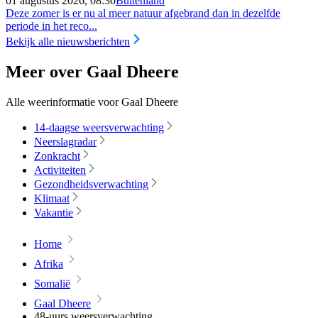
01 augustus 2026, 08:30
Buitenland
Deze zomer is er nu al meer natuur afgebrand dan in dezelfde
periode in het reco...
Bekijk alle nieuwsberichten
Meer over Gaal Dheere
Alle weerinformatie voor Gaal Dheere
14-daagse weersverwachting
Neerslagradar
Zonkracht
Activiteiten
Gezondheidsverwachting
Klimaat
Vakantie
Home
Afrika
Somalië
Gaal Dheere
48-uurs weersverwachting