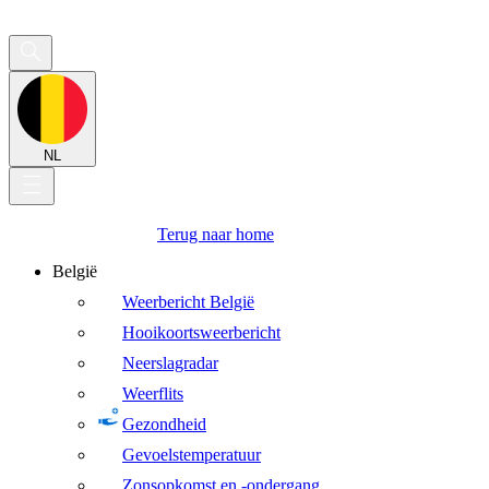
NL
Terug naar home
België
Weerbericht België
Hooikoortsweerbericht
Neerslagradar
Weerflits
Gezondheid
Gevoelstemperatuur
Zonsopkomst en -ondergang