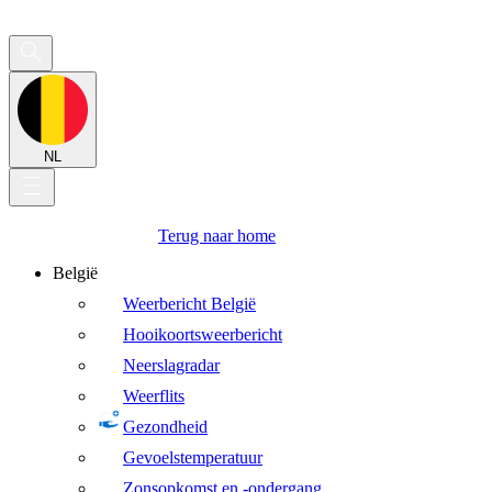
NL
Terug naar home
België
Weerbericht België
Hooikoortsweerbericht
Neerslagradar
Weerflits
Gezondheid
Gevoelstemperatuur
Zonsopkomst en -ondergang