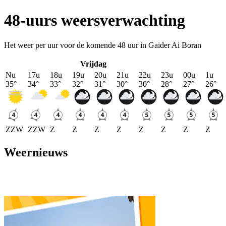
48-uurs weersverwachting
Het weer per uur voor de komende 48 uur in Gaider Ai Boran
Vrijdag
Nu
17u
18u
19u
20u
21u
22u
23u
00u
1u
35
°
34
°
33
°
32
°
31
°
30
°
30
°
28
°
27
°
26
°
ZZW
ZZW
Z
Z
Z
Z
Z
Z
Z
Z
Weernieuws