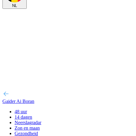
NL
Gaider Ai Boran
48 uur
14 dagen
Neerslagradar
Zon en maan
Gezondheid