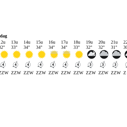
rdag
12u
13u
14u
15u
16u
17u
18u
19u
20u
21u
2
32
°
33
°
34
°
34
°
34
°
34
°
33
°
32
°
32
°
31
°
3
ZZW
ZZW
ZZW
ZZW
ZZW
ZZW
ZZW
ZZW
ZZW
ZZW
Z