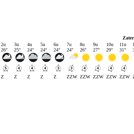
Zate
2u
3u
4u
5u
6u
7u
8u
9u
10u
11u
26
°
25
°
24
°
24
°
24
°
24
°
26
°
27
°
29
°
31
°
Z
Z
Z
Z
Z
ZZW
ZZW
ZZW
ZZW
ZZW