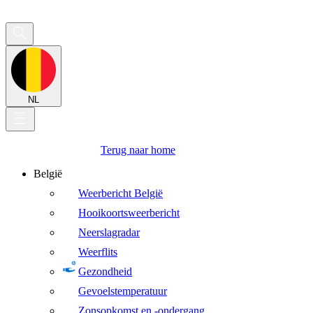
NL
Terug naar home
België
Weerbericht België
Hooikoortsweerbericht
Neerslagradar
Weerflits
Gezondheid
Gevoelstemperatuur
Zonsopkomst en -ondergang