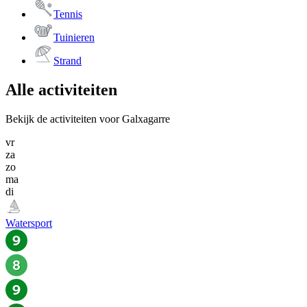
Tennis
Tuinieren
Strand
Alle activiteiten
Bekijk de activiteiten voor Galxagarre
vr
za
zo
ma
di
Watersport