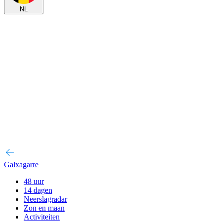
NL
Galxagarre
48 uur
14 dagen
Neerslagradar
Zon en maan
Activiteiten