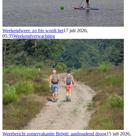
Weekendweer: zo fris wordt het
17 juli 2026,
05:35
Weekendverwachting
Weerbericht zomervakantie België: aanhoudend droog
15 juli 2026,