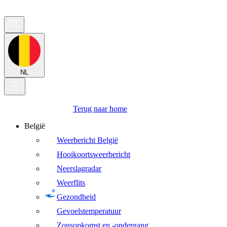
NL
Terug naar home
België
Weerbericht België
Hooikoortsweerbericht
Neerslagradar
Weerflits
Gezondheid
Gevoelstemperatuur
Zonsopkomst en -ondergang