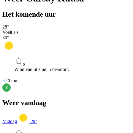
Het komende uur
28
°
Voelt als
30
°
5
Wind vanuit zuid, 5 beaufort.
0
mm
Weer vandaag
Middag
29
°