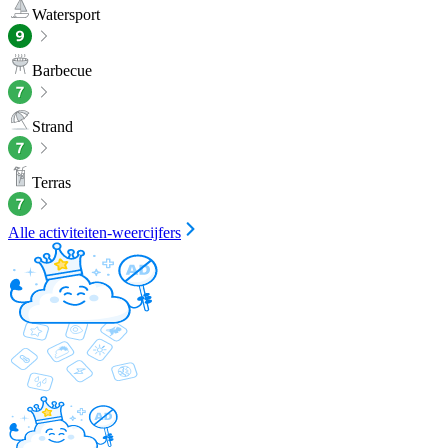
Watersport
Barbecue
Strand
Terras
Alle activiteiten-weercijfers