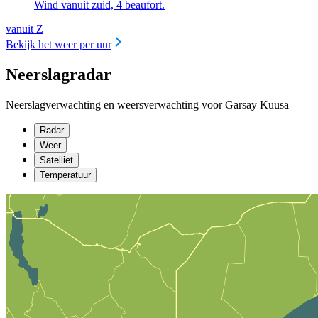
Wind vanuit zuid, 4 beaufort.
vanuit Z
Bekijk het weer per uur
Neerslagradar
Neerslagverwachting en weersverwachting voor Garsay Kuusa
Radar
Weer
Satelliet
Temperatuur