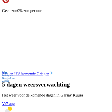
Geen zon
0% zon per uur
Nu
Zon en UV komende 7 dagen
Weinig zon
Geregeld zon
Zonnig
5 dagen weersverwachting
Het weer voor de komende dagen in Garsay Kuusa
Vr
7 aug