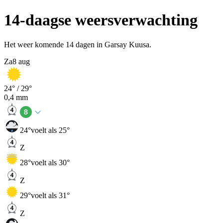
14-daagse weersverwachting
Het weer komende 14 dagen in Garsay Kuusa.
Za
8 aug
24
° /
29
°
0,4
mm
24
°
voelt als 25°
Z
28
°
voelt als 30°
Z
29
°
voelt als 31°
Z