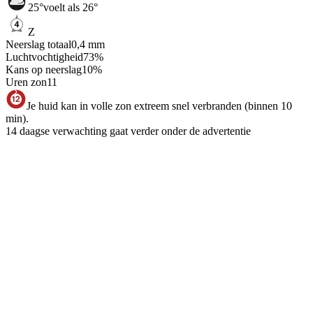
25
°
voelt als 26°
Z
Neerslag totaal
0,4
mm
Luchtvochtigheid
73
%
Kans op neerslag
10
%
Uren zon
11
Je huid kan in volle zon extreem snel verbranden (binnen 10
min).
14 daagse verwachting gaat verder onder de advertentie