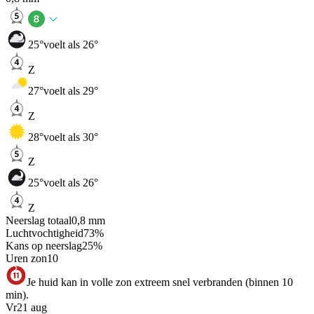
25
°
voelt als 26°
Z
27
°
voelt als 29°
Z
28
°
voelt als 30°
Z
25
°
voelt als 26°
Z
Neerslag totaal
0,8
mm
Luchtvochtigheid
73
%
Kans op neerslag
25
%
Uren zon
10
Je huid kan in volle zon extreem snel verbranden (binnen 10
min).
Vr
21 aug