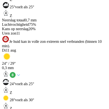
25
°
voelt als 25°
Z
Neerslag totaal
0,7
mm
Luchtvochtigheid
75
%
Kans op neerslag
20
%
Uren zon
11
Je huid kan in volle zon extreem snel verbranden (binnen 10
min).
Di
11 aug
24
° /
29
°
0,3
mm
24
°
voelt als 25°
Z
28
°
voelt als 30°
Z