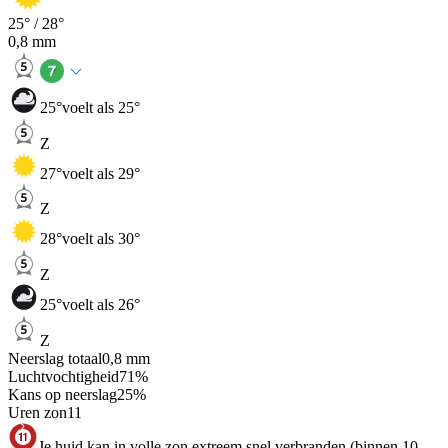
25
° /
28
°
0,8
mm
25
°
voelt als 25°
Z
27
°
voelt als 29°
Z
28
°
voelt als 30°
Z
25
°
voelt als 26°
Z
Neerslag totaal
0,8
mm
Luchtvochtigheid
71
%
Kans op neerslag
25
%
Uren zon
11
Je huid kan in volle zon extreem snel verbranden (binnen 10