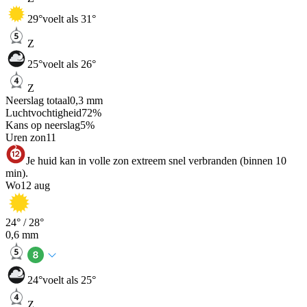
29
°
voelt als 31°
Z
25
°
voelt als 26°
Z
Neerslag totaal
0,3
mm
Luchtvochtigheid
72
%
Kans op neerslag
5
%
Uren zon
11
Je huid kan in volle zon extreem snel verbranden (binnen 10
min).
Wo
12 aug
24
° /
28
°
0,6
mm
24
°
voelt als 25°
Z