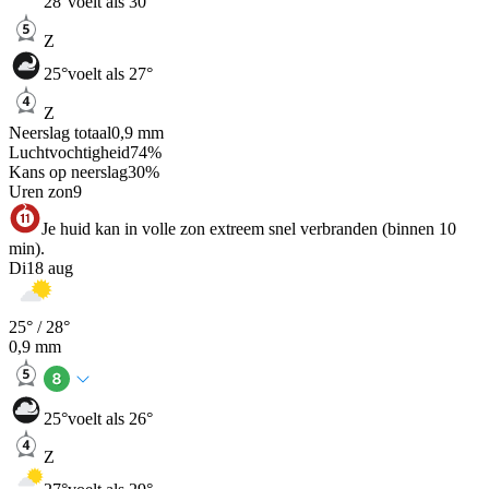
28
°
voelt als 30°
Z
25
°
voelt als 27°
Z
Neerslag totaal
0,9
mm
Luchtvochtigheid
74
%
Kans op neerslag
30
%
Uren zon
9
Je huid kan in volle zon extreem snel verbranden (binnen 10
min).
Di
18 aug
25
° /
28
°
0,9
mm
25
°
voelt als 26°
Z