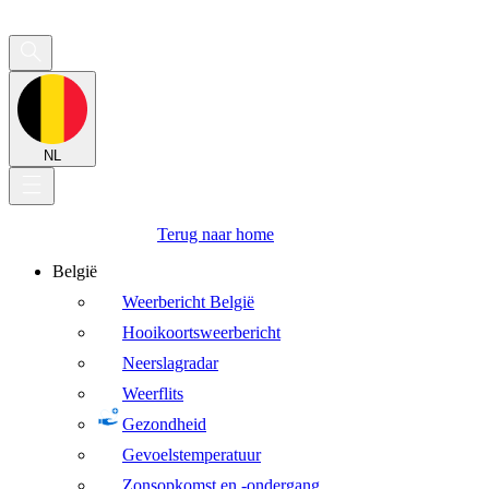
NL
Terug naar home
België
Weerbericht België
Hooikoortsweerbericht
Neerslagradar
Weerflits
Gezondheid
Gevoelstemperatuur
Zonsopkomst en -ondergang