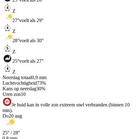
Z
27
°
voelt als 29°
Z
28
°
voelt als 30°
Z
25
°
voelt als 27°
Z
Neerslag totaal
0,9
mm
Luchtvochtigheid
73
%
Kans op neerslag
30
%
Uren zon
10
Je huid kan in volle zon extreem snel verbranden (binnen 10
min).
Do
20 aug
25
° /
28
°
0,8
mm