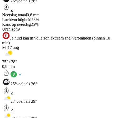
25
°
voelt als 26°
Z
Neerslag totaal
0,8
mm
Luchtvochtigheid
73
%
Kans op neerslag
25
%
Uren zon
9
Je huid kan in volle zon extreem snel verbranden (binnen 10
min).
Ma
17 aug
25
° /
28
°
0,9
mm
25
°
voelt als 26°
Z
27
°
voelt als 29°
Z