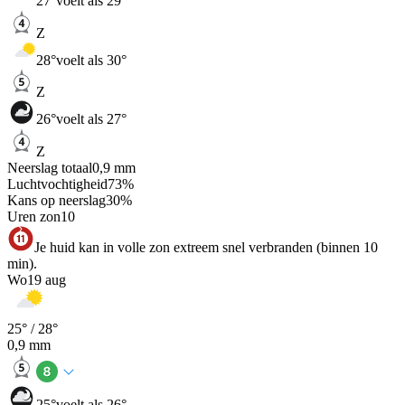
27
°
voelt als 29°
Z
28
°
voelt als 30°
Z
26
°
voelt als 27°
Z
Neerslag totaal
0,9
mm
Luchtvochtigheid
73
%
Kans op neerslag
30
%
Uren zon
10
Je huid kan in volle zon extreem snel verbranden (binnen 10
min).
Wo
19 aug
25
° /
28
°
0,9
mm
25
°
voelt als 26°