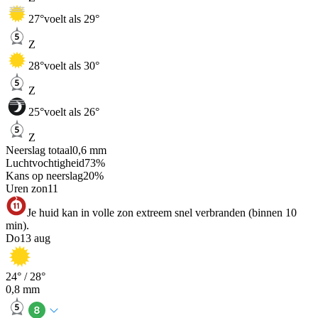
27
°
voelt als 29°
Z
28
°
voelt als 30°
Z
25
°
voelt als 26°
Z
Neerslag totaal
0,6
mm
Luchtvochtigheid
73
%
Kans op neerslag
20
%
Uren zon
11
Je huid kan in volle zon extreem snel verbranden (binnen 10
min).
Do
13 aug
24
° /
28
°
0,8
mm