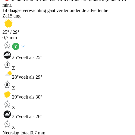
min).
14 daagse verwachting gaat verder onder de advertentie
Za
15 aug
25
° /
29
°
0,7
mm
25
°
voelt als 25°
Z
28
°
voelt als 29°
Z
29
°
voelt als 30°
Z
25
°
voelt als 26°
Z
Neerslag totaal
0,7
mm