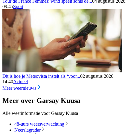
Tour de France Femmes: wind speelt soms de...
04 augustus 2026,
09:45
Sport
Dit is hoe je Meteovista instelt als ‘voor...
02 augustus 2026,
14:40
Actueel
Meer weernieuws
Meer over Garsay Kuusa
Alle weerinformatie voor Garsay Kuusa
48-uurs weersverwachting
Neerslagradar