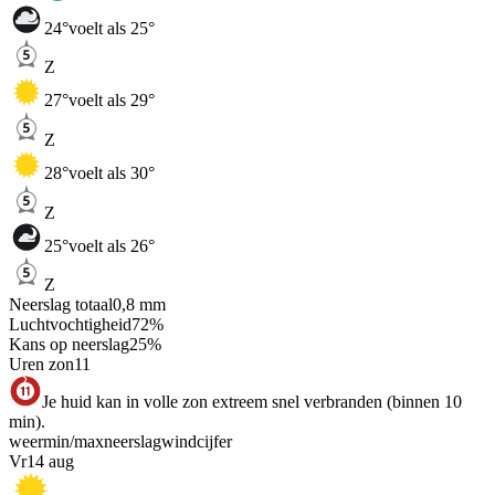
24
°
voelt als 25°
Z
27
°
voelt als 29°
Z
28
°
voelt als 30°
Z
25
°
voelt als 26°
Z
Neerslag totaal
0,8
mm
Luchtvochtigheid
72
%
Kans op neerslag
25
%
Uren zon
11
Je huid kan in volle zon extreem snel verbranden (binnen 10
min).
weer
min
/
max
neerslag
wind
cijfer
Vr
14 aug