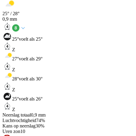
25
° /
28
°
0,9
mm
25
°
voelt als 25°
Z
27
°
voelt als 29°
Z
28
°
voelt als 30°
Z
25
°
voelt als 26°
Z
Neerslag totaal
0,9
mm
Luchtvochtigheid
74
%
Kans op neerslag
30
%
Uren zon
10