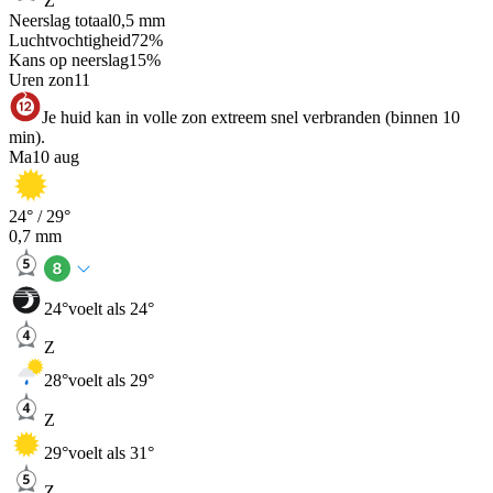
Z
Neerslag totaal
0,5
mm
Luchtvochtigheid
72
%
Kans op neerslag
15
%
Uren zon
11
Je huid kan in volle zon extreem snel verbranden (binnen 10
min).
Ma
10 aug
24
° /
29
°
0,7
mm
24
°
voelt als 24°
Z
28
°
voelt als 29°
Z
29
°
voelt als 31°
Z