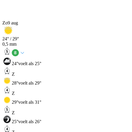
Zo
9 aug
24
° /
29
°
0,5
mm
24
°
voelt als 25°
Z
28
°
voelt als 29°
Z
29
°
voelt als 31°
Z
25
°
voelt als 26°