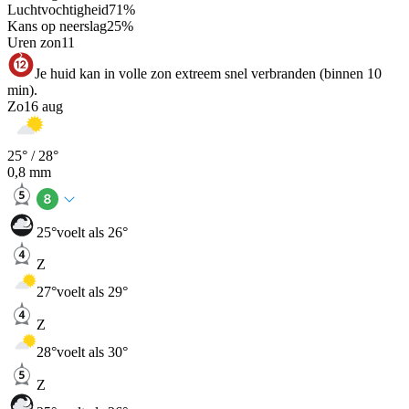
Luchtvochtigheid
71
%
Kans op neerslag
25
%
Uren zon
11
Je huid kan in volle zon extreem snel verbranden (binnen 10
min).
Zo
16 aug
25
° /
28
°
0,8
mm
25
°
voelt als 26°
Z
27
°
voelt als 29°
Z
28
°
voelt als 30°
Z