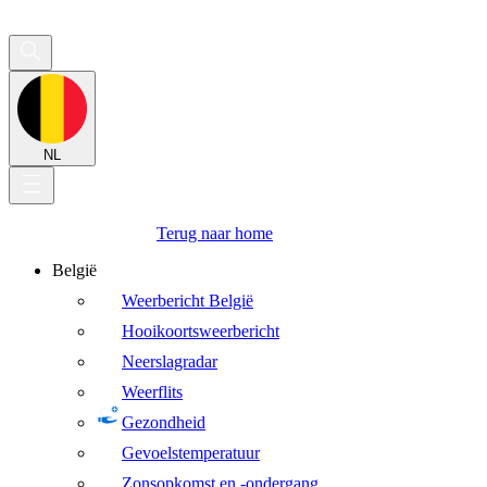
NL
Terug naar home
België
Weerbericht België
Hooikoortsweerbericht
Neerslagradar
Weerflits
Gezondheid
Gevoelstemperatuur
Zonsopkomst en -ondergang