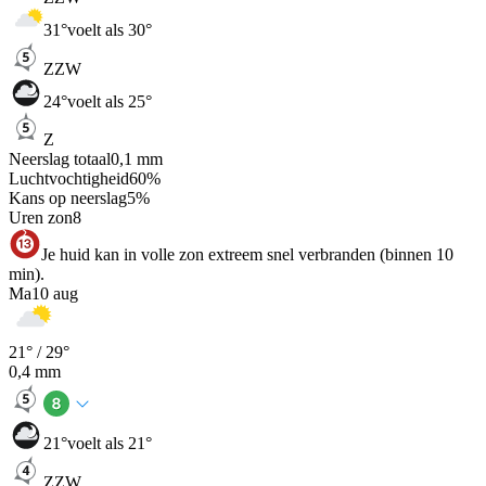
31
°
voelt als 30°
ZZW
24
°
voelt als 25°
Z
Neerslag totaal
0,1
mm
Luchtvochtigheid
60
%
Kans op neerslag
5
%
Uren zon
8
Je huid kan in volle zon extreem snel verbranden (binnen 10
min).
Ma
10 aug
21
° /
29
°
0,4
mm
21
°
voelt als 21°
ZZW