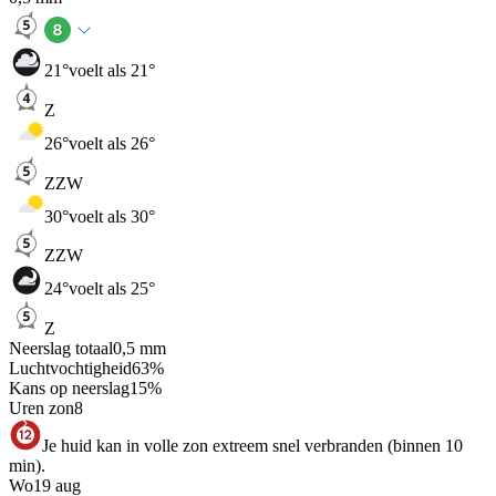
21
°
voelt als 21°
Z
26
°
voelt als 26°
ZZW
30
°
voelt als 30°
ZZW
24
°
voelt als 25°
Z
Neerslag totaal
0,5
mm
Luchtvochtigheid
63
%
Kans op neerslag
15
%
Uren zon
8
Je huid kan in volle zon extreem snel verbranden (binnen 10
min).
Wo
19 aug