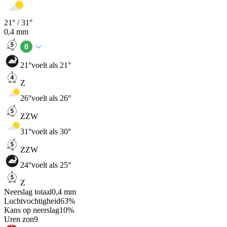
21
° /
31
°
0,4
mm
21
°
voelt als 21°
Z
26
°
voelt als 26°
ZZW
31
°
voelt als 30°
ZZW
24
°
voelt als 25°
Z
Neerslag totaal
0,4
mm
Luchtvochtigheid
63
%
Kans op neerslag
10
%
Uren zon
9