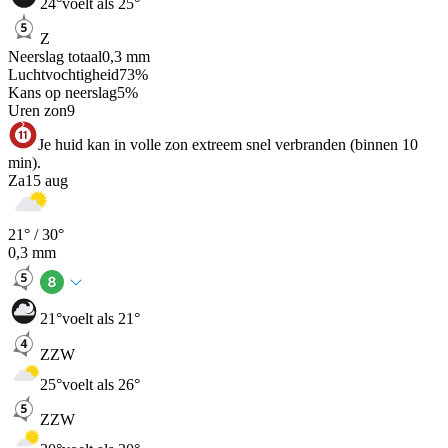
24
°
voelt als 25°
Z
Neerslag totaal
0,3
mm
Luchtvochtigheid
73
%
Kans op neerslag
5
%
Uren zon
9
Je huid kan in volle zon extreem snel verbranden (binnen 10
min).
Za
15 aug
21
° /
30
°
0,3
mm
21
°
voelt als 21°
ZZW
25
°
voelt als 26°
ZZW