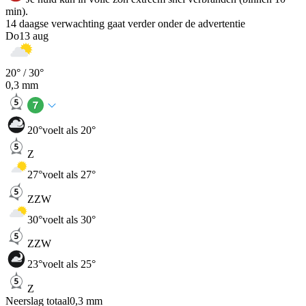
min).
14 daagse verwachting gaat verder onder de advertentie
Do
13 aug
20
° /
30
°
0,3
mm
20
°
voelt als 20°
Z
27
°
voelt als 27°
ZZW
30
°
voelt als 30°
ZZW
23
°
voelt als 25°
Z
Neerslag totaal
0,3
mm