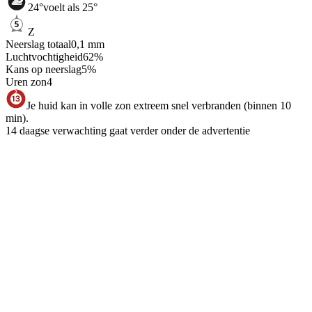
24
°
voelt als 25°
Z
Neerslag totaal
0,1
mm
Luchtvochtigheid
62
%
Kans op neerslag
5
%
Uren zon
4
Je huid kan in volle zon extreem snel verbranden (binnen 10
min).
14 daagse verwachting gaat verder onder de advertentie