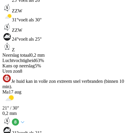
25
°
voelt als 26°
ZZW
31
°
voelt als 30°
ZZW
24
°
voelt als 25°
Z
Neerslag totaal
0,2
mm
Luchtvochtigheid
63
%
Kans op neerslag
5
%
Uren zon
8
Je huid kan in volle zon extreem snel verbranden (binnen 10
min).
Ma
17 aug
21
° /
30
°
0,2
mm
21
°
voelt als 21°