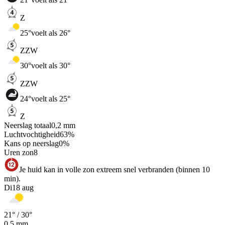
Z
25
°
voelt als 26°
ZZW
30
°
voelt als 30°
ZZW
24
°
voelt als 25°
Z
Neerslag totaal
0,2
mm
Luchtvochtigheid
63
%
Kans op neerslag
0
%
Uren zon
8
Je huid kan in volle zon extreem snel verbranden (binnen 10
min).
Di
18 aug
21
° /
30
°
0,5
mm