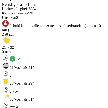
Z
Neerslag totaal
0,1
mm
Luchtvochtigheid
63
%
Kans op neerslag
5
%
Uren zon
8
Je huid kan in volle zon extreem snel verbranden (binnen 10
min).
Za
8 aug
21
° /
32
°
0
mm
21
°
voelt als 21°
Z
28
°
voelt als 29°
ZZW
32
°
voelt als 31°
ZZW