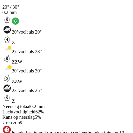
20
° /
30
°
0,2
mm
20
°
voelt als 20°
Z
27
°
voelt als 28°
ZZW
30
°
voelt als 30°
ZZW
23
°
voelt als 25°
Z
Neerslag totaal
0,2
mm
Luchtvochtigheid
62
%
Kans op neerslag
5
%
Uren zon
9
Je huid kan in volle zon extreem snel verbranden (binnen 10