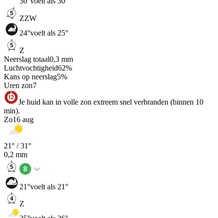
30
°
voelt als 30°
ZZW
24
°
voelt als 25°
Z
Neerslag totaal
0,3
mm
Luchtvochtigheid
62
%
Kans op neerslag
5
%
Uren zon
7
Je huid kan in volle zon extreem snel verbranden (binnen 10
min).
Zo
16 aug
21
° /
31
°
0,2
mm
21
°
voelt als 21°
Z