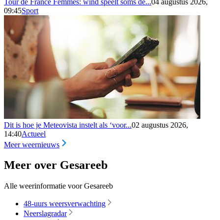
Tour de France Femmes: wind speelt soms de...
04 augustus 2026,
09:45
Sport
Dit is hoe je Meteovista instelt als ‘voor...
02 augustus 2026,
14:40
Actueel
Meer weernieuws
Meer over Gesareeb
Alle weerinformatie voor Gesareeb
48-uurs weersverwachting
Neerslagradar