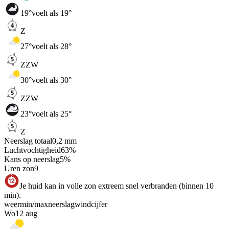
19
°
voelt als 19°
Z
27
°
voelt als 28°
ZZW
30
°
voelt als 30°
ZZW
23
°
voelt als 25°
Z
Neerslag totaal
0,2
mm
Luchtvochtigheid
63
%
Kans op neerslag
5
%
Uren zon
9
Je huid kan in volle zon extreem snel verbranden (binnen 10
min).
weer
min
/
max
neerslag
wind
cijfer
Wo
12 aug