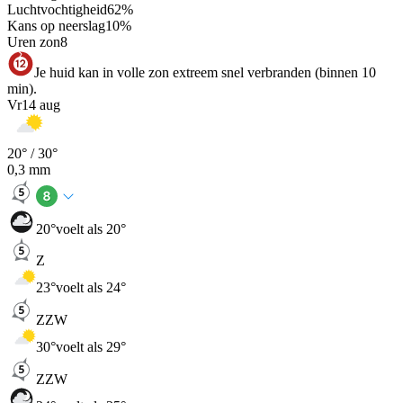
Luchtvochtigheid
62
%
Kans op neerslag
10
%
Uren zon
8
Je huid kan in volle zon extreem snel verbranden (binnen 10
min).
Vr
14 aug
20
° /
30
°
0,3
mm
20
°
voelt als 20°
Z
23
°
voelt als 24°
ZZW
30
°
voelt als 29°
ZZW