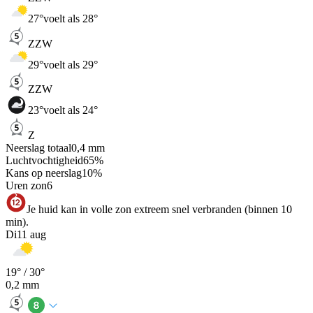
27
°
voelt als 28°
ZZW
29
°
voelt als 29°
ZZW
23
°
voelt als 24°
Z
Neerslag totaal
0,4
mm
Luchtvochtigheid
65
%
Kans op neerslag
10
%
Uren zon
6
Je huid kan in volle zon extreem snel verbranden (binnen 10
min).
Di
11 aug
19
° /
30
°
0,2
mm