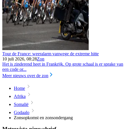
Tour de France: weeralarm vanwege de extreme hitte
10 juli 2026, 08:28
Zon
Het is zinderend heet in Frankrijk. Op grote schaal is er sprake van
een code or...
Meer nieuws over de zon
Home
Afrika
Somalië
Godaalo
Zonsopkomst en zonsondergang
Meteovista nieuwsbrief