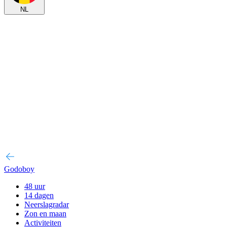
NL
Godoboy
48 uur
14 dagen
Neerslagradar
Zon en maan
Activiteiten