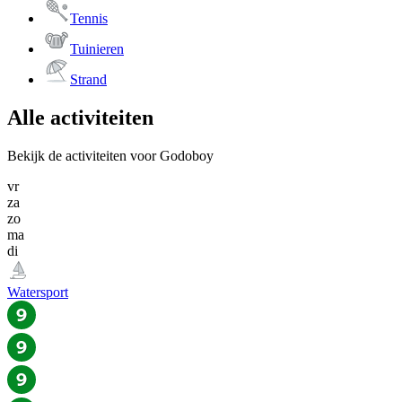
Tennis
Tuinieren
Strand
Alle activiteiten
Bekijk de activiteiten voor Godoboy
vr
za
zo
ma
di
Watersport