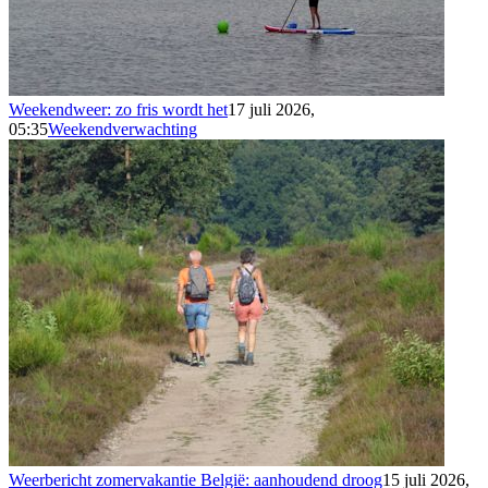
Weekendweer: zo fris wordt het
17 juli 2026,
05:35
Weekendverwachting
Weerbericht zomervakantie België: aanhoudend droog
15 juli 2026,