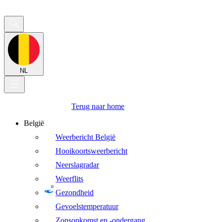
NL
Terug naar home
België
Weerbericht België
Hooikoortsweerbericht
Neerslagradar
Weerflits
Gezondheid
Gevoelstemperatuur
Zonsopkomst en -ondergang