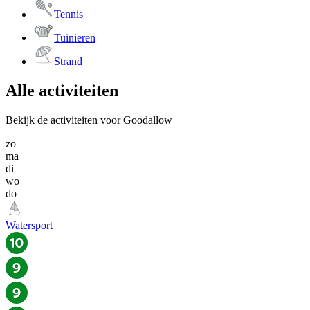
Tennis
Tuinieren
Strand
Alle activiteiten
Bekijk de activiteiten voor Goodallow
zo
ma
di
wo
do
Watersport