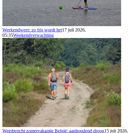
Weekendweer: zo fris wordt het
17 juli 2026,
05:35
Weekendverwachting
Weerbericht zomervakantie België: aanhoudend droog
15 juli 2026,