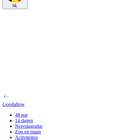
NL
Goodallow
48 uur
14 dagen
Neerslagradar
Zon en maan
Activiteiten