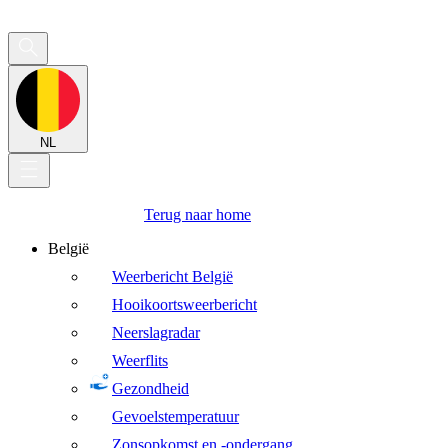
NL
Terug naar home
België
Weerbericht België
Hooikoortsweerbericht
Neerslagradar
Weerflits
Gezondheid
Gevoelstemperatuur
Zonsopkomst en -ondergang