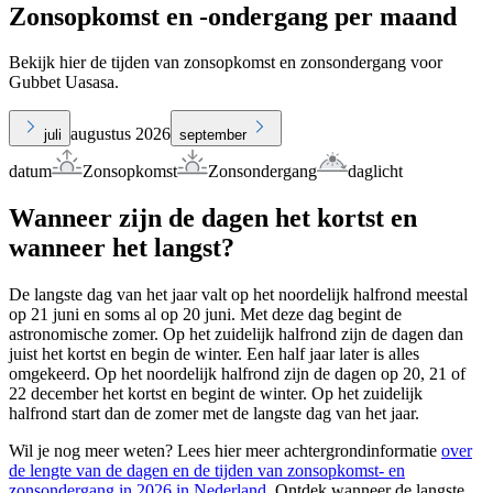
Zonsopkomst en -ondergang per maand
Bekijk hier de tijden van zonsopkomst en zonsondergang voor
Gubbet Uasasa.
augustus 2026
juli
september
datum
Zonsopkomst
Zonsondergang
daglicht
Wanneer zijn de dagen het kortst en
wanneer het langst?
De langste dag van het jaar valt op het noordelijk halfrond meestal
op 21 juni en soms al op 20 juni. Met deze dag begint de
astronomische zomer. Op het zuidelijk halfrond zijn de dagen dan
juist het kortst en begin de winter. Een half jaar later is alles
omgekeerd. Op het noordelijk halfrond zijn de dagen op 20, 21 of
22 december het kortst en begint de winter. Op het zuidelijk
halfrond start dan de zomer met de langste dag van het jaar.
Wil je nog meer weten? Lees hier meer achtergrondinformatie
over
de lengte van de dagen en de tijden van zonsopkomst- en
zonsondergang in 2026 in Nederland
. Ontdek wanneer de langste