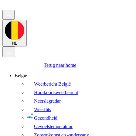
NL
Terug naar home
België
Weerbericht België
Hooikoortsweerbericht
Neerslagradar
Weerflits
Gezondheid
Gevoelstemperatuur
Zonsopkomst en -ondergang