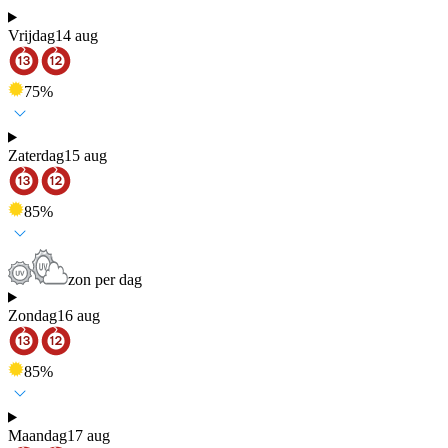
Vrijdag
14 aug
75
%
Zaterdag
15 aug
85
%
zon per dag
Zondag
16 aug
85
%
Maandag
17 aug