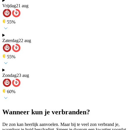
Vrijdag
21 aug
55
%
Zaterdag
22 aug
55
%
Zondag
23 aug
60
%
Wanneer kun je verbranden?
De zon kan heerlijk aanvoelen. Maar bij te veel zon verbrand je,
waardoor je huid beschadigt. Smeer je daarom een kwartier voordat