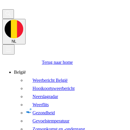
NL
Terug naar home
België
Weerbericht België
Hooikoortsweerbericht
Neerslagradar
Weerflits
Gezondheid
Gevoelstemperatuur
Zonsopkomst en -ondergang