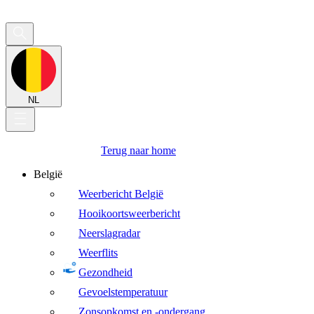
NL
Terug naar home
België
Weerbericht België
Hooikoortsweerbericht
Neerslagradar
Weerflits
Gezondheid
Gevoelstemperatuur
Zonsopkomst en -ondergang