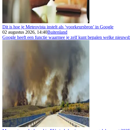
Dit is hoe je Meteovista instelt als ‘voorkeursbron’ in Google
02 augustus 2026, 14:40
Buitenland
Google heeft een functie waarmee je zelf kunt bepalen welke nieuwsbr