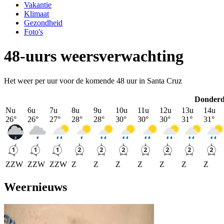
Vakantie
Klimaat
Gezondheid
Foto's
48-uurs weersverwachting
Het weer per uur voor de komende 48 uur in Santa Cruz
Donder
Nu
6u
7u
8u
9u
10u
11u
12u
13u
14u
26
°
26
°
27
°
28
°
28
°
30
°
30
°
30
°
31
°
31
°
ZZW
ZZW
ZZW
Z
Z
Z
Z
Z
Z
Z
Weernieuws