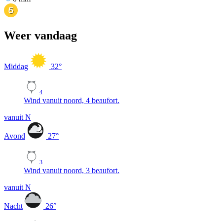
Weer vandaag
Middag
32
°
4
Wind vanuit noord, 4 beaufort.
vanuit N
Avond
27
°
3
Wind vanuit noord, 3 beaufort.
vanuit N
Nacht
26
°