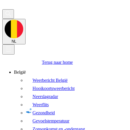
NL
Terug naar home
België
Weerbericht België
Hooikoortsweerbericht
Neerslagradar
Weerflits
Gezondheid
Gevoelstemperatuur
Zonsopkomst en -ondergang