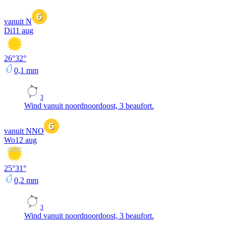
vanuit N
Di
11 aug
26
°
32
°
0,1
mm
3
Wind vanuit noordnoordoost, 3 beaufort.
vanuit NNO
Wo
12 aug
25
°
31
°
0,2
mm
3
Wind vanuit noordnoordoost, 3 beaufort.