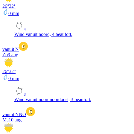
26
°
32
°
0
mm
4
Wind vanuit noord, 4 beaufort.
vanuit N
Zo
9 aug
26
°
32
°
0
mm
3
Wind vanuit noordnoordoost, 3 beaufort.
vanuit NNO
Ma
10 aug