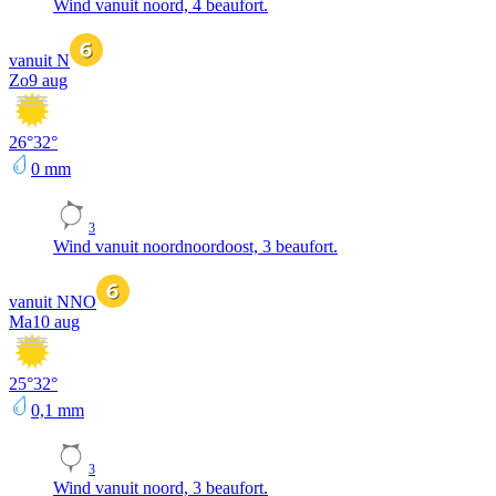
Wind vanuit noord, 4 beaufort.
vanuit N
Zo
9 aug
26
°
32
°
0
mm
3
Wind vanuit noordnoordoost, 3 beaufort.
vanuit NNO
Ma
10 aug
25
°
32
°
0,1
mm
3
Wind vanuit noord, 3 beaufort.