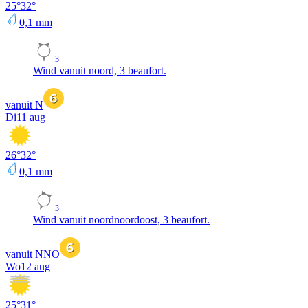
25
°
32
°
0,1
mm
3
Wind vanuit noord, 3 beaufort.
vanuit N
Di
11 aug
26
°
32
°
0,1
mm
3
Wind vanuit noordnoordoost, 3 beaufort.
vanuit NNO
Wo
12 aug
25
°
31
°