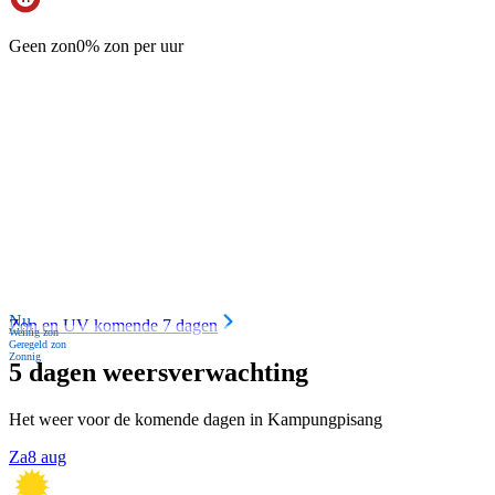
Geen zon
0% zon per uur
Nu
Zon en UV komende 7 dagen
Weinig zon
Geregeld zon
Zonnig
5 dagen weersverwachting
Het weer voor de komende dagen in Kampungpisang
Za
8 aug