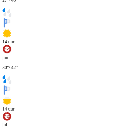
27
°
/
40
°
14
uur
jun
30
°
/
42
°
14
uur
jul