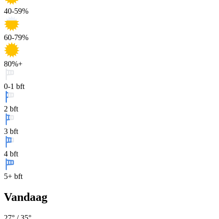
40-59%
60-79%
80%+
0-1 bft
2 bft
3 bft
4 bft
5+ bft
Vandaag
27
° /
35
°