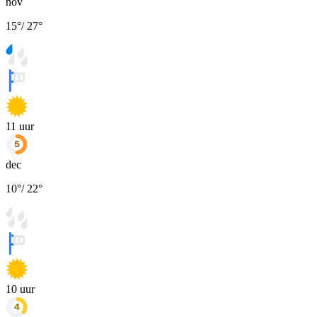
nov
15
°
/
27
°
11
uur
dec
10
°
/
22
°
10
uur