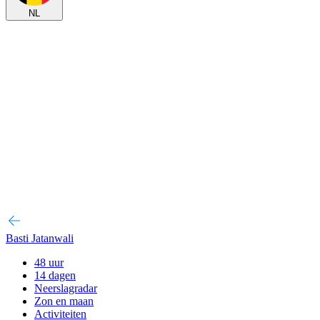
NL
Basti Jatanwali
48 uur
14 dagen
Neerslagradar
Zon en maan
Activiteiten