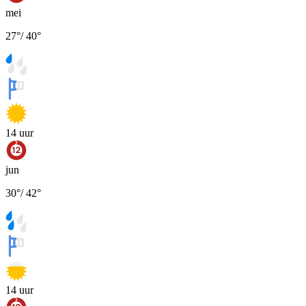
mei
27
°
/
40
°
14
uur
jun
30
°
/
42
°
14
uur