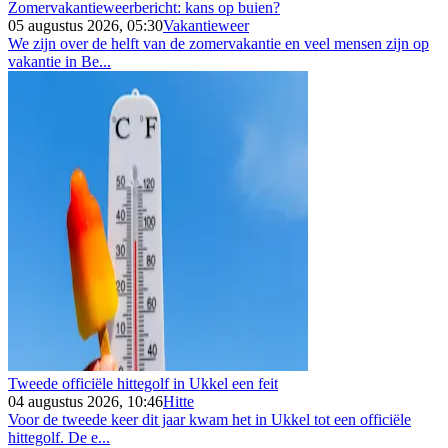
Zomervakantieweerbericht: kans op buien?
05 augustus 2026, 05:30
Vakantieweer
We zijn over de helft van de zomervakantie en veel mensen zijn op
vakantie in Be...
Tweede officiële hittegolf in Ukkel een feit
04 augustus 2026, 10:46
Hitte
Voor de tweede keer dit jaar kwam het in Ukkel tot een officiële
hittegolf. De e...