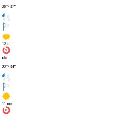
28
°
/
37
°
12
uur
okt
22
°
/
34
°
11
uur