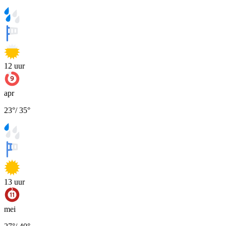
12
uur
apr
23
°
/
35
°
13
uur
mei