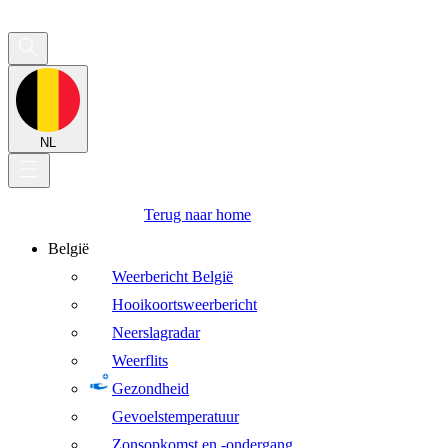
NL
Terug naar home
België
Weerbericht België
Hooikoortsweerbericht
Neerslagradar
Weerflits
Gezondheid
Gevoelstemperatuur
Zonsopkomst en -ondergang