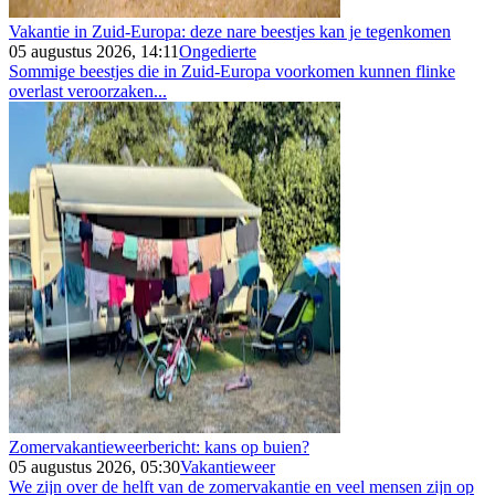
Vakantie in Zuid-Europa: deze nare beestjes kan je tegenkomen
05 augustus 2026, 14:11
Ongedierte
Sommige beestjes die in Zuid-Europa voorkomen kunnen flinke
overlast veroorzaken...
Zomervakantieweerbericht: kans op buien?
05 augustus 2026, 05:30
Vakantieweer
We zijn over de helft van de zomervakantie en veel mensen zijn op