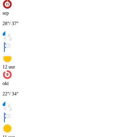
sep
28
°
/
37
°
12
uur
okt
22
°
/
34
°