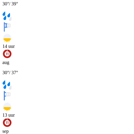
30
°
/
39
°
14
uur
aug
30
°
/
37
°
13
uur
sep