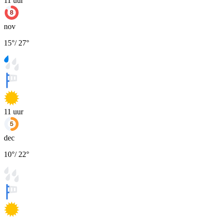
11
uur
nov
15
°
/
27
°
11
uur
dec
10
°
/
22
°