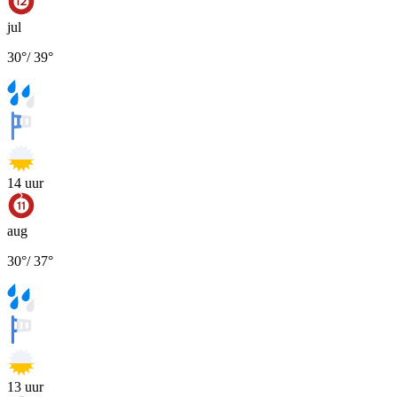
jul
30
°
/
39
°
14
uur
aug
30
°
/
37
°
13
uur