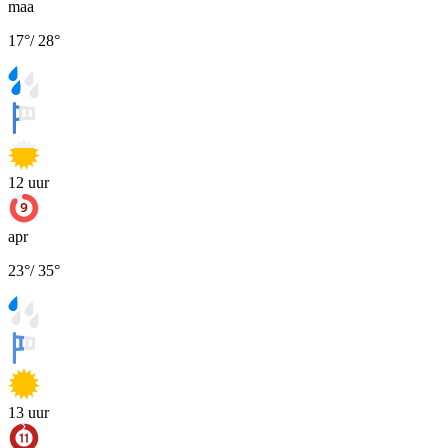
maa
17
°
/
28
°
12
uur
apr
23
°
/
35
°
13
uur