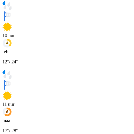
10
uur
feb
12
°
/
24
°
11
uur
maa
17
°
/
28
°