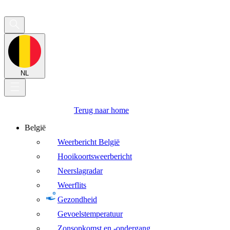
NL
Terug naar home
België
Weerbericht België
Hooikoortsweerbericht
Neerslagradar
Weerflits
Gezondheid
Gevoelstemperatuur
Zonsopkomst en -ondergang