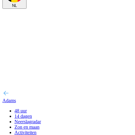
NL
Adams
48 uur
14 dagen
Neerslagradar
Zon en maan
Activiteiten