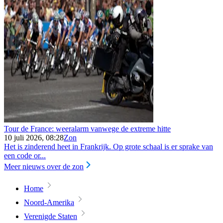
Tour de France: weeralarm vanwege de extreme hitte
10 juli 2026, 08:28
Zon
Het is zinderend heet in Frankrijk. Op grote schaal is er sprake van
een code or...
Meer nieuws over de zon
Home
Noord-Amerika
Verenigde Staten