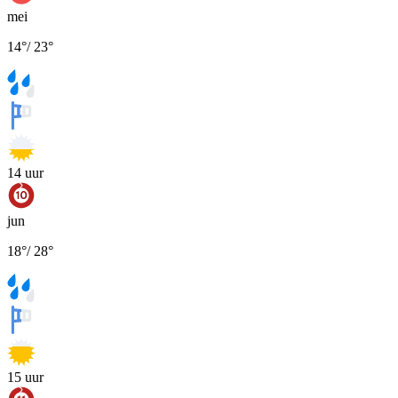
mei
14
°
/
23
°
14
uur
jun
18
°
/
28
°
15
uur