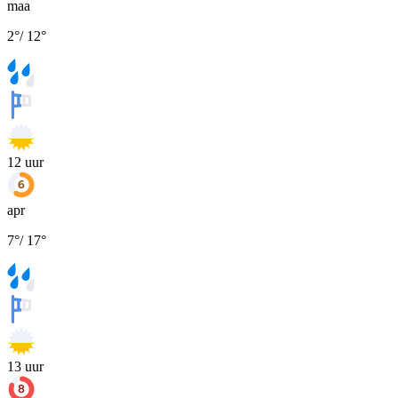
maa
2
°
/
12
°
12
uur
apr
7
°
/
17
°
13
uur