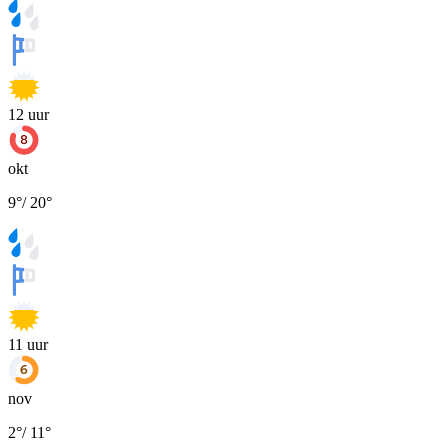
12
uur
okt
9
°
/
20
°
11
uur
nov
2
°
/
11
°