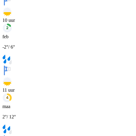
10
uur
feb
-2
°
/
6
°
11
uur
maa
2
°
/
12
°