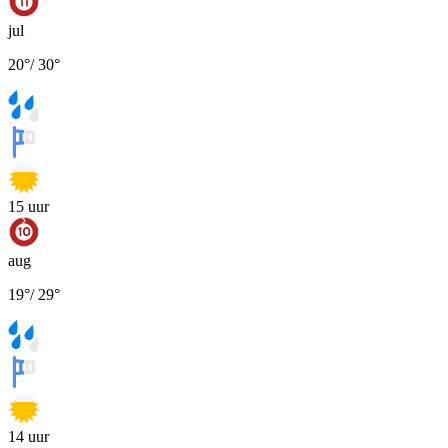
jul
20
°
/
30
°
15
uur
aug
19
°
/
29
°
14
uur