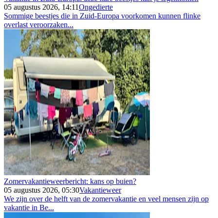
05 augustus 2026, 14:11
Ongedierte
Sommige beestjes die in Zuid-Europa voorkomen kunnen flinke
overlast veroorzaken...
Zomervakantieweerbericht: kans op buien?
05 augustus 2026, 05:30
Vakantieweer
We zijn over de helft van de zomervakantie en veel mensen zijn op
vakantie in Be...