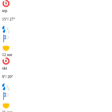
sep
15
°
/
27
°
12
uur
okt
9
°
/
20
°