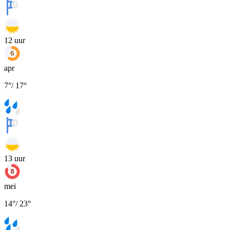
12
uur
apr
7
°
/
17
°
13
uur
mei
14
°
/
23
°