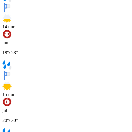
14
uur
jun
18
°
/
28
°
15
uur
jul
20
°
/
30
°