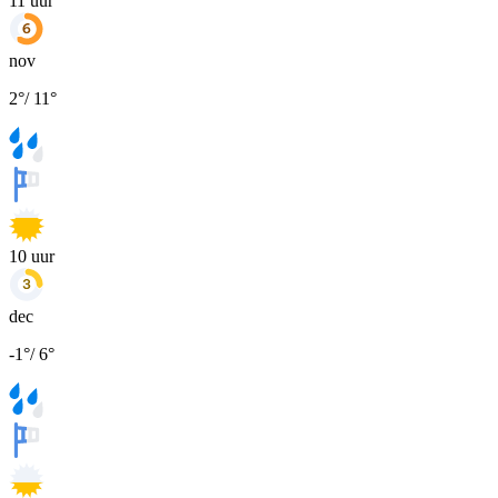
11
uur
nov
2
°
/
11
°
10
uur
dec
-1
°
/
6
°