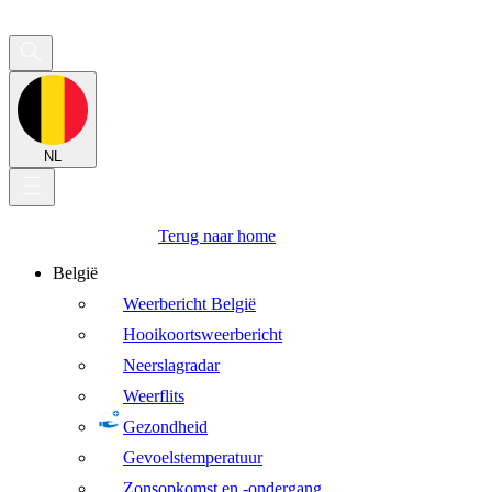
NL
Terug naar home
België
Weerbericht België
Hooikoortsweerbericht
Neerslagradar
Weerflits
Gezondheid
Gevoelstemperatuur
Zonsopkomst en -ondergang