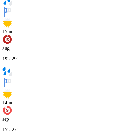
15
uur
aug
19
°
/
29
°
14
uur
sep
15
°
/
27
°