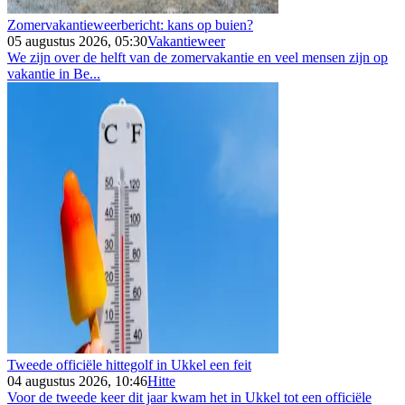
Zomervakantieweerbericht: kans op buien?
05 augustus 2026, 05:30
Vakantieweer
We zijn over de helft van de zomervakantie en veel mensen zijn op
vakantie in Be...
Tweede officiële hittegolf in Ukkel een feit
04 augustus 2026, 10:46
Hitte
Voor de tweede keer dit jaar kwam het in Ukkel tot een officiële