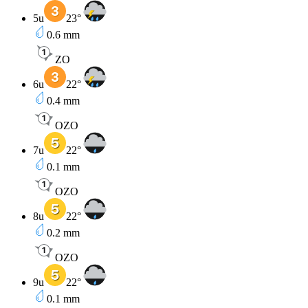
5u
23
°
0.6
mm
ZO
6u
22
°
0.4
mm
OZO
7u
22
°
0.1
mm
OZO
8u
22
°
0.2
mm
OZO
9u
22
°
0.1
mm