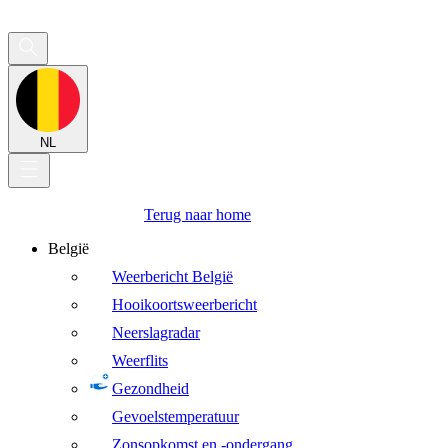
NL
Terug naar home
België
Weerbericht België
Hooikoortsweerbericht
Neerslagradar
Weerflits
Gezondheid
Gevoelstemperatuur
Zonsopkomst en -ondergang