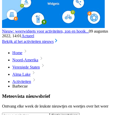
Nieuw: weerwidgets voor activiteiten, zon en hooik...
09 augustus
2022, 14:01
Actueel
Bekijk al het activiteiten nieuws
Home
Noord-Amerika
Verenigde Staten
Alma Lake
Activiteiten
Barbecue
Meteovista nieuwsbrief
Ontvang elke week de leukste nieuwtjes en weetjes over het weer