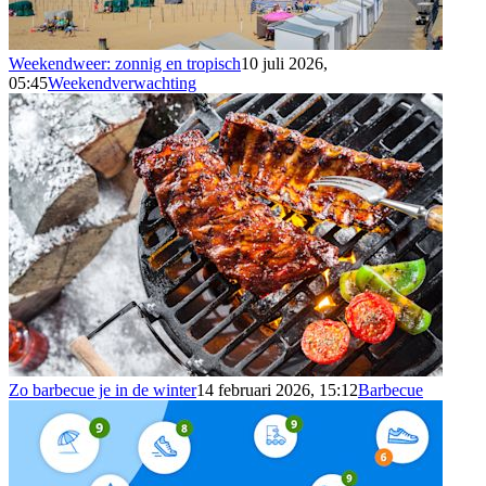
Weekendweer: zonnig en tropisch
10 juli 2026,
05:45
Weekendverwachting
Zo barbecue je in de winter
14 februari 2026, 15:12
Barbecue