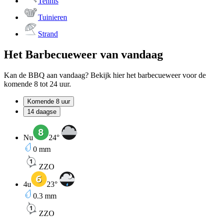
Tennis
Tuinieren
Strand
Het Barbecueweer van vandaag
Kan de BBQ aan vandaag? Bekijk hier het barbecueweer voor de
komende 8 tot 24 uur.
Komende 8 uur
14 daagse
Nu
24
°
0
mm
ZZO
4u
23
°
0.3
mm
ZZO