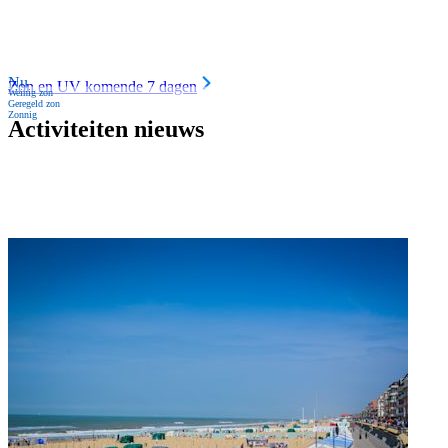
Nu
Zon en UV komende 7 dagen
Weinig zon
Geregeld zon
Zonnig
Activiteiten nieuws