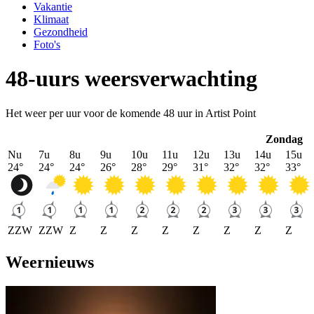
Vakantie
Klimaat
Gezondheid
Foto's
48-uurs weersverwachting
Het weer per uur voor de komende 48 uur in Artist Point
Zondag
Nu
7u
8u
9u
10u
11u
12u
13u
14u
15u
24
°
24
°
24
°
26
°
28
°
29
°
31
°
32
°
32
°
33
°
ZZW
ZZW
Z
Z
Z
Z
Z
Z
Z
Z
Weernieuws