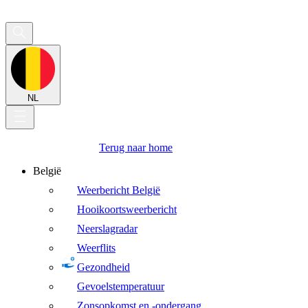
NL
Terug naar home
België
Weerbericht België
Hooikoortsweerbericht
Neerslagradar
Weerflits
Gezondheid
Gevoelstemperatuur
Zonsopkomst en -ondergang