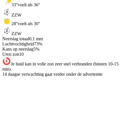
33
°
voelt als 36°
ZZW
28
°
voelt als 30°
ZZW
Neerslag totaal
0,1
mm
Luchtvochtigheid
73
%
Kans op neerslag
5
%
Uren zon
10
Je huid kan in volle zon zeer snel verbranden (binnen 10-15
min).
14 daagse verwachting gaat verder onder de advertentie