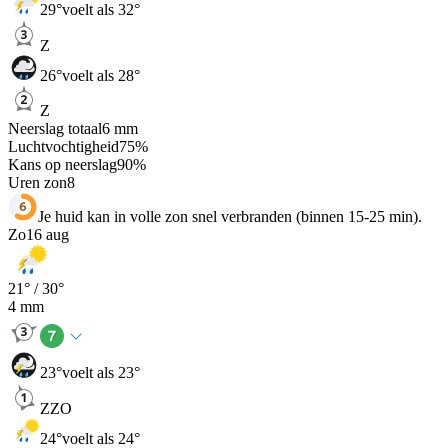
29
°
voelt als 32°
Z
26
°
voelt als 28°
Z
Neerslag totaal
6
mm
Luchtvochtigheid
75
%
Kans op neerslag
90
%
Uren zon
8
Je huid kan in volle zon snel verbranden (binnen 15-25 min).
Zo
16 aug
21
° /
30
°
4
mm
23
°
voelt als 23°
ZZO
24
°
voelt als 24°