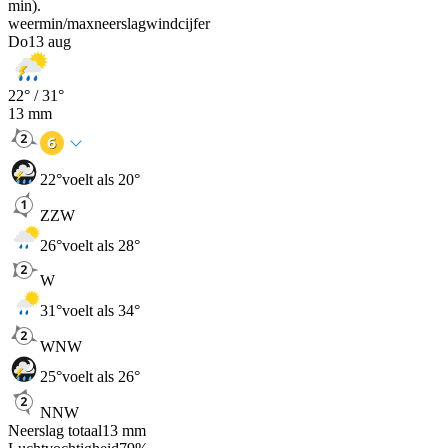
min).
weer
min
/
max
neerslag
wind
cijfer
Do
13 aug
22
° /
31
°
13
mm
22
°
voelt als 20°
ZZW
26
°
voelt als 28°
W
31
°
voelt als 34°
WNW
25
°
voelt als 26°
NNW
Neerslag totaal
13
mm