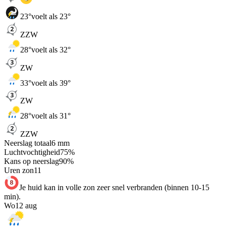
23
°
voelt als 23°
ZZW
28
°
voelt als 32°
ZW
33
°
voelt als 39°
ZW
28
°
voelt als 31°
ZZW
Neerslag totaal
6
mm
Luchtvochtigheid
75
%
Kans op neerslag
90
%
Uren zon
11
Je huid kan in volle zon zeer snel verbranden (binnen 10-15
min).
Wo
12 aug