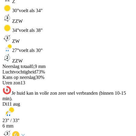
Z
30
°
voelt als 34°
ZZW
34
°
voelt als 38°
ZW
27
°
voelt als 30°
ZZW
Neerslag totaal
0,9
mm
Luchtvochtigheid
73
%
Kans op neerslag
30
%
Uren zon
13
Je huid kan in volle zon zeer snel verbranden (binnen 10-15
min).
Di
11 aug
23
° /
33
°
6
mm