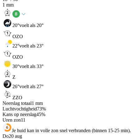
1
mm
20
°
voelt als 20°
OZO
22
°
voelt als 23°
OZO
30
°
voelt als 33°
Z
26
°
voelt als 27°
ZZO
Neerslag totaal
1
mm
Luchtvochtigheid
73
%
Kans op neerslag
45
%
Uren zon
11
Je huid kan in volle zon snel verbranden (binnen 15-25 min).
Do
20 aug