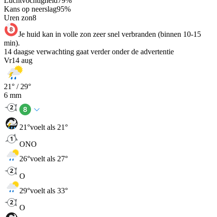
Luchtvochtigheid
79
%
Kans op neerslag
95
%
Uren zon
8
Je huid kan in volle zon zeer snel verbranden (binnen 10-15
min).
14 daagse verwachting gaat verder onder de advertentie
Vr
14 aug
21
° /
29
°
6
mm
21
°
voelt als 21°
ONO
26
°
voelt als 27°
O
29
°
voelt als 33°
O