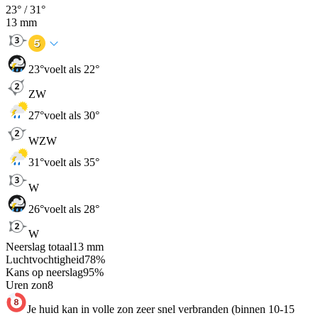
23
° /
31
°
13
mm
23
°
voelt als 22°
ZW
27
°
voelt als 30°
WZW
31
°
voelt als 35°
W
26
°
voelt als 28°
W
Neerslag totaal
13
mm
Luchtvochtigheid
78
%
Kans op neerslag
95
%
Uren zon
8
Je huid kan in volle zon zeer snel verbranden (binnen 10-15