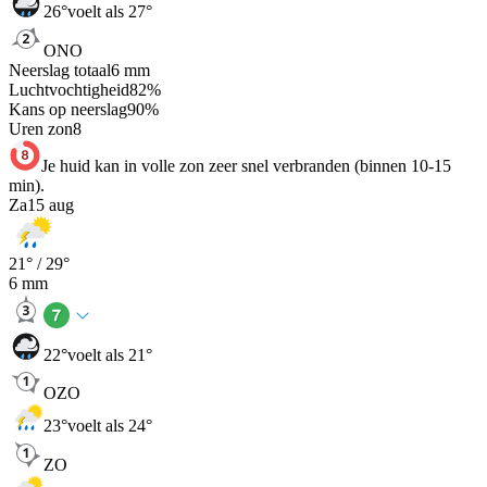
26
°
voelt als 27°
ONO
Neerslag totaal
6
mm
Luchtvochtigheid
82
%
Kans op neerslag
90
%
Uren zon
8
Je huid kan in volle zon zeer snel verbranden (binnen 10-15
min).
Za
15 aug
21
° /
29
°
6
mm
22
°
voelt als 21°
OZO
23
°
voelt als 24°
ZO