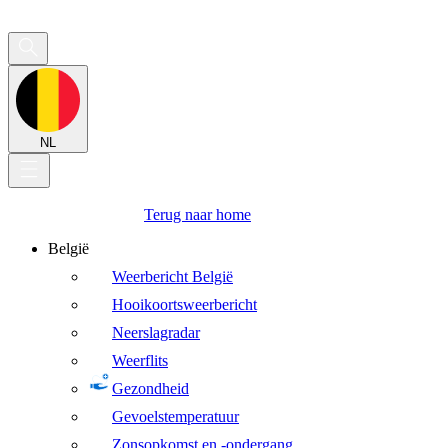
NL
Terug naar home
België
Weerbericht België
Hooikoortsweerbericht
Neerslagradar
Weerflits
Gezondheid
Gevoelstemperatuur
Zonsopkomst en -ondergang