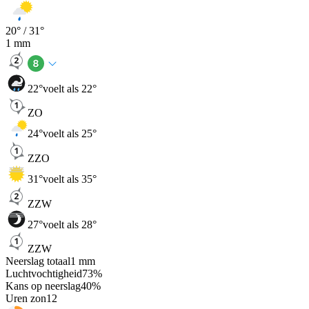
20
° /
31
°
1
mm
22
°
voelt als 22°
ZO
24
°
voelt als 25°
ZZO
31
°
voelt als 35°
ZZW
27
°
voelt als 28°
ZZW
Neerslag totaal
1
mm
Luchtvochtigheid
73
%
Kans op neerslag
40
%
Uren zon
12