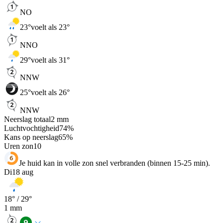
NO
23
°
voelt als 23°
NNO
29
°
voelt als 31°
NNW
25
°
voelt als 26°
NNW
Neerslag totaal
2
mm
Luchtvochtigheid
74
%
Kans op neerslag
65
%
Uren zon
10
Je huid kan in volle zon snel verbranden (binnen 15-25 min).
Di
18 aug
18
° /
29
°
1
mm