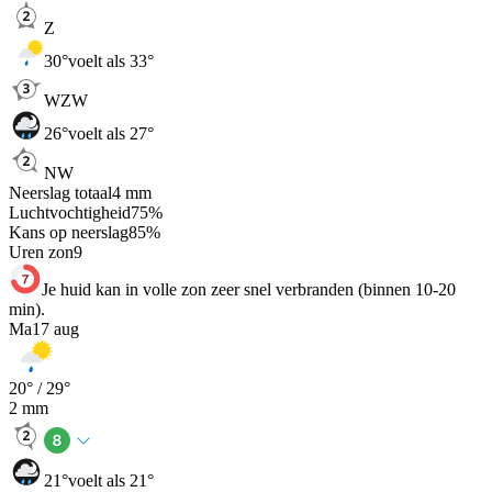
Z
30
°
voelt als 33°
WZW
26
°
voelt als 27°
NW
Neerslag totaal
4
mm
Luchtvochtigheid
75
%
Kans op neerslag
85
%
Uren zon
9
Je huid kan in volle zon zeer snel verbranden (binnen 10-20
min).
Ma
17 aug
20
° /
29
°
2
mm
21
°
voelt als 21°