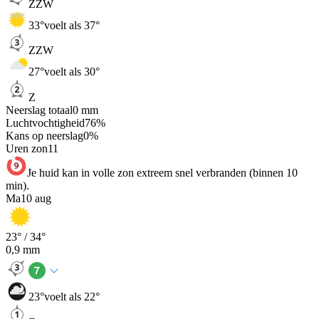
ZZW
33
°
voelt als 37°
ZZW
27
°
voelt als 30°
Z
Neerslag totaal
0
mm
Luchtvochtigheid
76
%
Kans op neerslag
0
%
Uren zon
11
Je huid kan in volle zon extreem snel verbranden (binnen 10
min).
Ma
10 aug
23
° /
34
°
0,9
mm
23
°
voelt als 22°