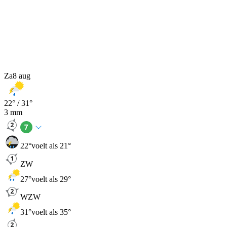
Za
8 aug
22
° /
31
°
3
mm
22
°
voelt als 21°
ZW
27
°
voelt als 29°
WZW
31
°
voelt als 35°