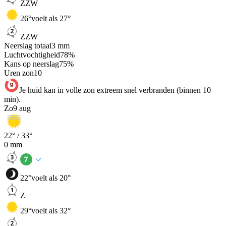
ZZW
26
°
voelt als 27°
ZZW
Neerslag totaal
3
mm
Luchtvochtigheid
78
%
Kans op neerslag
75
%
Uren zon
10
Je huid kan in volle zon extreem snel verbranden (binnen 10
min).
Zo
9 aug
22
° /
33
°
0
mm
22
°
voelt als 20°
Z
29
°
voelt als 32°