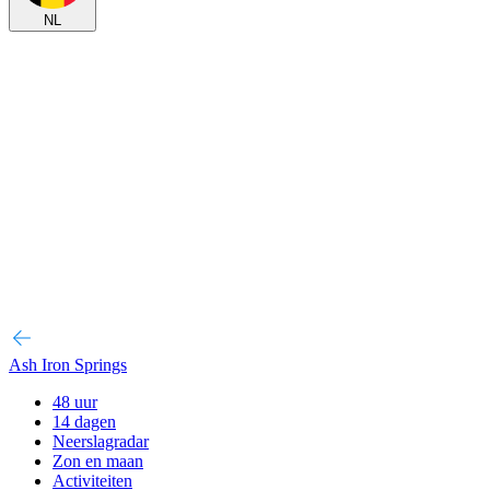
NL
Ash Iron Springs
48 uur
14 dagen
Neerslagradar
Zon en maan
Activiteiten