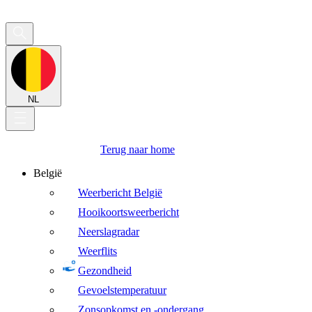
NL
Terug naar home
België
Weerbericht België
Hooikoortsweerbericht
Neerslagradar
Weerflits
Gezondheid
Gevoelstemperatuur
Zonsopkomst en -ondergang