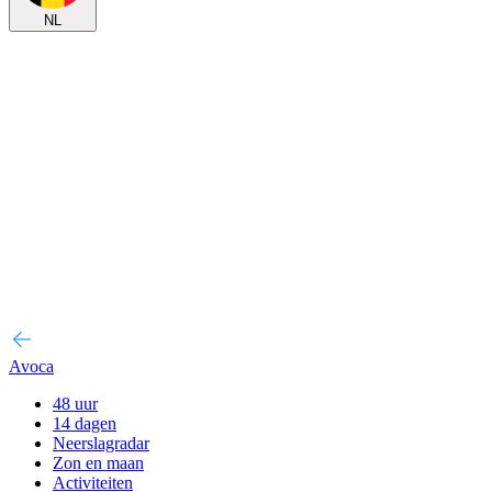
NL
Avoca
48 uur
14 dagen
Neerslagradar
Zon en maan
Activiteiten