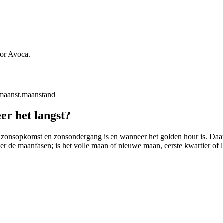
oor Avoca.
maanst.
maanstand
er het langst?
 zonsopkomst en zonsondergang is en wanneer het golden hour is. Daarbij
ver de maanfasen; is het volle maan of nieuwe maan, eerste kwartier of l