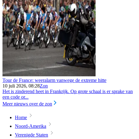
Tour de France: weeralarm vanwege de extreme hitte
10 juli 2026, 08:28
Zon
Het is zinderend heet in Frankrijk. Op grote schaal is er sprake van
een code or...
Meer nieuws over de zon
Home
Noord-Amerika
Verenigde Staten