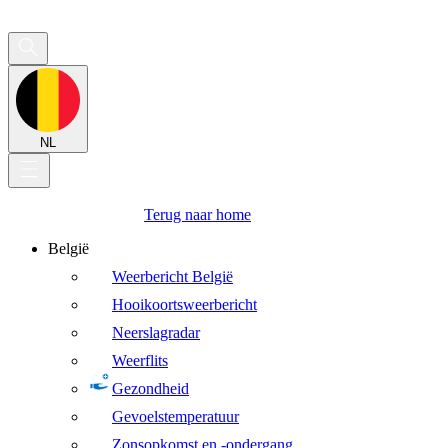
NL
Terug naar home
België
Weerbericht België
Hooikoortsweerbericht
Neerslagradar
Weerflits
Gezondheid
Gevoelstemperatuur
Zonsopkomst en -ondergang