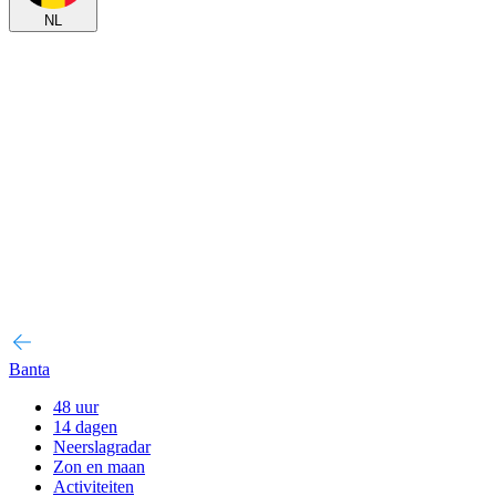
NL
Banta
48 uur
14 dagen
Neerslagradar
Zon en maan
Activiteiten