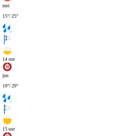
mei
15
°
/
25
°
14
uur
jun
19
°
/
29
°
15
uur