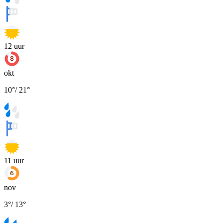
12
uur
okt
10
°
/
21
°
11
uur
nov
3
°
/
13
°