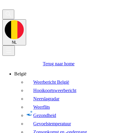
NL
Terug naar home
België
Weerbericht België
Hooikoortsweerbericht
Neerslagradar
Weerflits
Gezondheid
Gevoelstemperatuur
Zonsopkomst en -ondergang