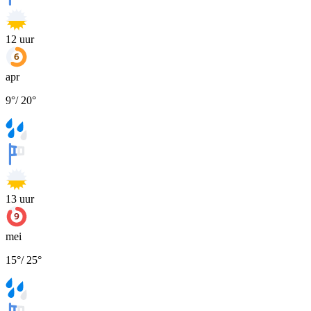
12
uur
apr
9
°
/
20
°
13
uur
mei
15
°
/
25
°