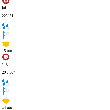
jul
22
°
/
31
°
15
uur
aug
20
°
/
30
°
14
uur