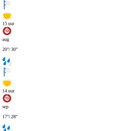
15
uur
aug
20
°
/
30
°
14
uur
sep
17
°
/
28
°