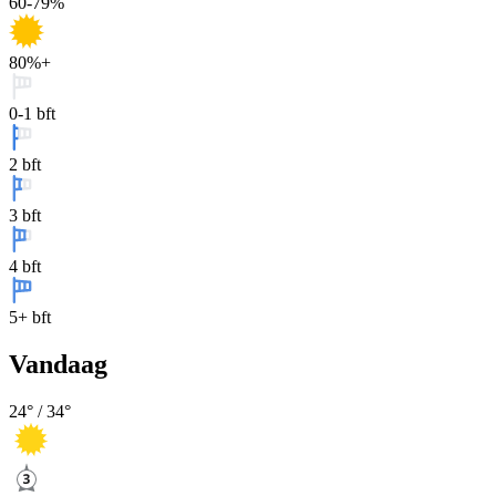
60-79%
80%+
0-1 bft
2 bft
3 bft
4 bft
5+ bft
Vandaag
24
° /
34
°