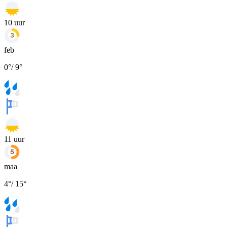
10
uur
feb
0
°
/
9
°
11
uur
maa
4
°
/
15
°