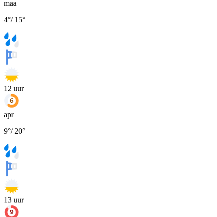
maa
4
°
/
15
°
12
uur
apr
9
°
/
20
°
13
uur