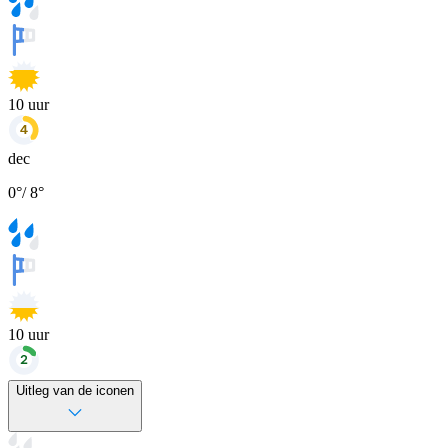
10
uur
dec
0
°
/
8
°
10
uur
Uitleg van de iconen