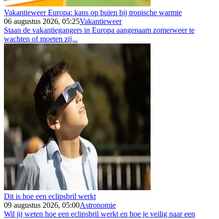
Vakantieweer Europa: kans op buien bij tropische warmte
06 augustus 2026, 05:25
Vakantieweer
Staan de vakantiegangers in Europa aangenaam zomerweer te
wachten of moeten zij...
Dit is hoe een eclipsbril werkt
09 augustus 2026, 05:00
Astronomie
Wil jij weten hoe een eclipsbril werkt en hoe je veilig naar een