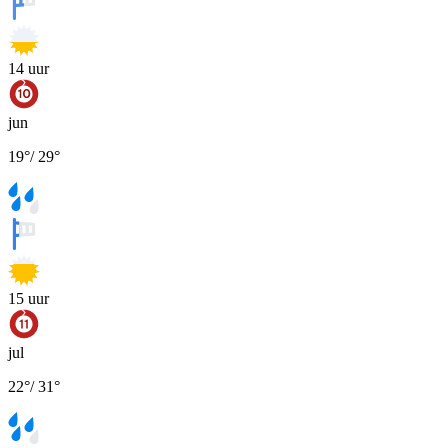
14
uur
jun
19
°
/
29
°
15
uur
jul
22
°
/
31
°