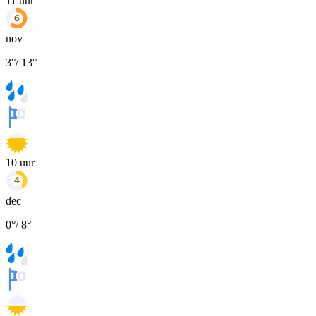
11
uur
nov
3
°
/
13
°
10
uur
dec
0
°
/
8
°