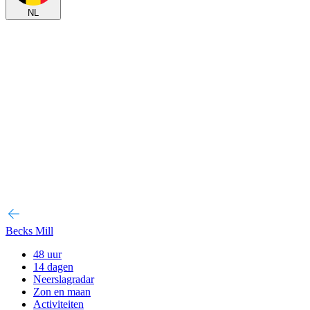
NL
Becks Mill
48 uur
14 dagen
Neerslagradar
Zon en maan
Activiteiten