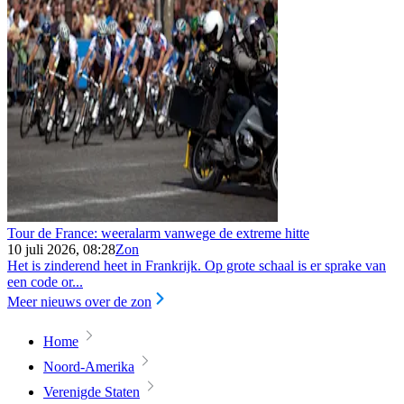
Tour de France: weeralarm vanwege de extreme hitte
10 juli 2026, 08:28
Zon
Het is zinderend heet in Frankrijk. Op grote schaal is er sprake van
een code or...
Meer nieuws over de zon
Home
Noord-Amerika
Verenigde Staten