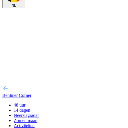
NL
Behlmer Corner
48 uur
14 dagen
Neerslagradar
Zon en maan
Activiteiten