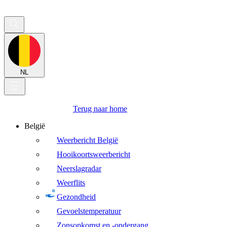
NL
Terug naar home
België
Weerbericht België
Hooikoortsweerbericht
Neerslagradar
Weerflits
Gezondheid
Gevoelstemperatuur
Zonsopkomst en -ondergang