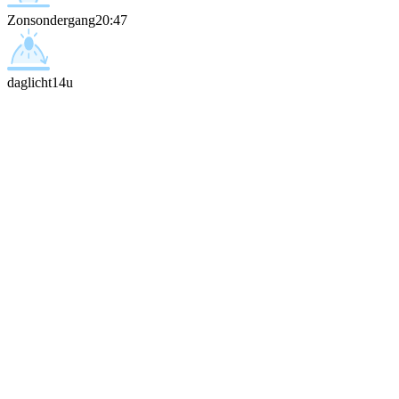
Zonsondergang
20:47
daglicht
14u