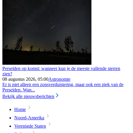
Perseïden op komst: wanneer kun je de meeste vallende sterren
zien?
08 augustus 2026, 05:00
Astronomie
Er is niet alleen een zonsverduistering, maar ook een piek van de
Perseïden. Wan...
Bekijk alle nieuwsberichten
Home
Noord-Amerika
Verenigde Staten