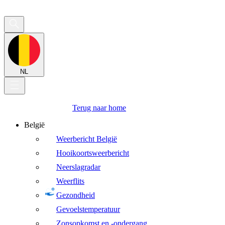
NL
Terug naar home
België
Weerbericht België
Hooikoortsweerbericht
Neerslagradar
Weerflits
Gezondheid
Gevoelstemperatuur
Zonsopkomst en -ondergang