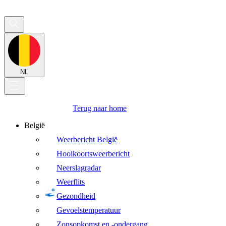
NL
Terug naar home
België
Weerbericht België
Hooikoortsweerbericht
Neerslagradar
Weerflits
Gezondheid
Gevoelstemperatuur
Zonsopkomst en -ondergang