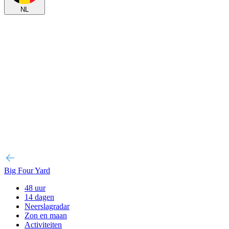
NL
Big Four Yard
48 uur
14 dagen
Neerslagradar
Zon en maan
Activiteiten