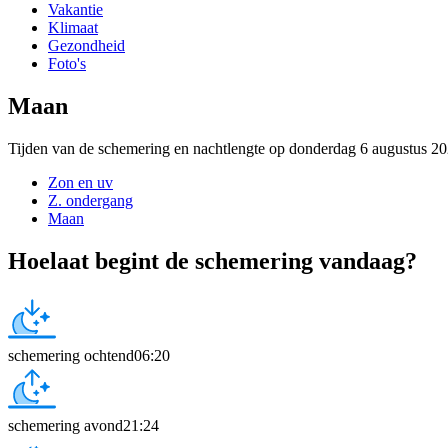
Vakantie
Klimaat
Gezondheid
Foto's
Maan
Tijden van de schemering en nachtlengte op donderdag 6 augustus 2
Zon en uv
Z. ondergang
Maan
Hoelaat begint de schemering vandaag?
schemering ochtend
06:20
schemering avond
21:24