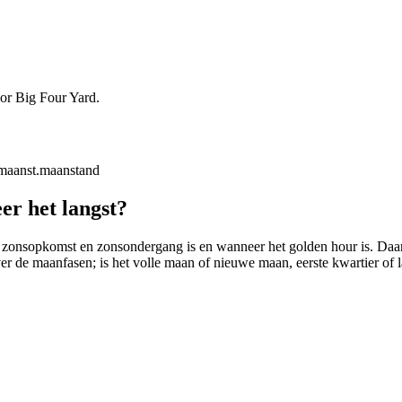
oor Big Four Yard.
maanst.
maanstand
er het langst?
 zonsopkomst en zonsondergang is en wanneer het golden hour is. Daarbij
ver de maanfasen; is het volle maan of nieuwe maan, eerste kwartier of l