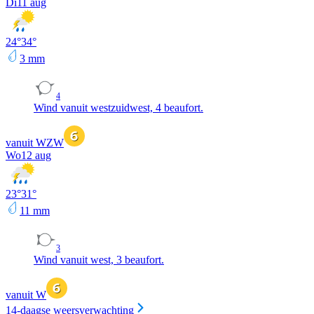
Di
11 aug
24
°
34
°
3
mm
4
Wind vanuit westzuidwest, 4 beaufort.
vanuit WZW
Wo
12 aug
23
°
31
°
11
mm
3
Wind vanuit west, 3 beaufort.
vanuit W
14-daagse weersverwachting