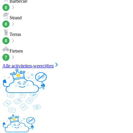
Barbecue
Strand
Terras
Fietsen
Alle activiteiten-weercijfers