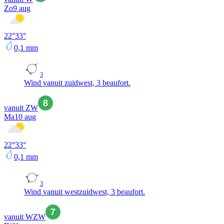
Zo
9 aug
22
°
33
°
0,1
mm
3
Wind vanuit zuidwest, 3 beaufort.
vanuit ZW
Ma
10 aug
22
°
33
°
0,1
mm
3
Wind vanuit westzuidwest, 3 beaufort.
vanuit WZW