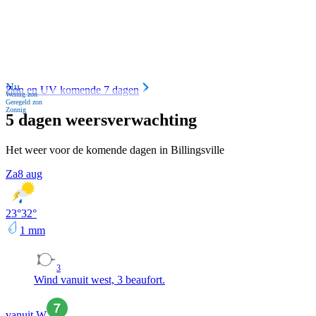
Nu
Zon en UV komende 7 dagen
Weinig zon
Geregeld zon
Zonnig
5 dagen weersverwachting
Het weer voor de komende dagen in Billingsville
Za
8 aug
23
°
32
°
1
mm
3
Wind vanuit west, 3 beaufort.
vanuit W