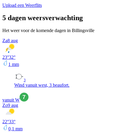
Upload een Weerflits
5 dagen weersverwachting
Het weer voor de komende dagen in Billingsville
Za
8 aug
23
°
32
°
1
mm
3
Wind vanuit west, 3 beaufort.
vanuit W
Zo
9 aug
22
°
33
°
0,1
mm