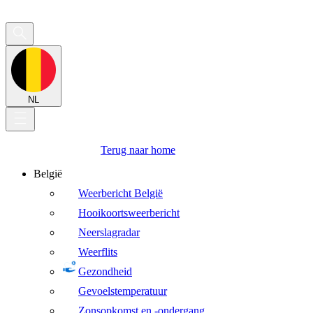
NL
Terug naar home
België
Weerbericht België
Hooikoortsweerbericht
Neerslagradar
Weerflits
Gezondheid
Gevoelstemperatuur
Zonsopkomst en -ondergang