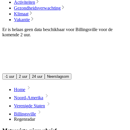
Activiteiten
Gezondheidsverwachting
Klimaat
Vakantie
Er is helaas geen data beschikbaar voor Billingsville voor de
komende
2 uur
.
-1 uur
2 uur
24 uur
Neerslagsom
Home
Noord-Amerika
Verenigde Staten
Billingsville
Regenradar