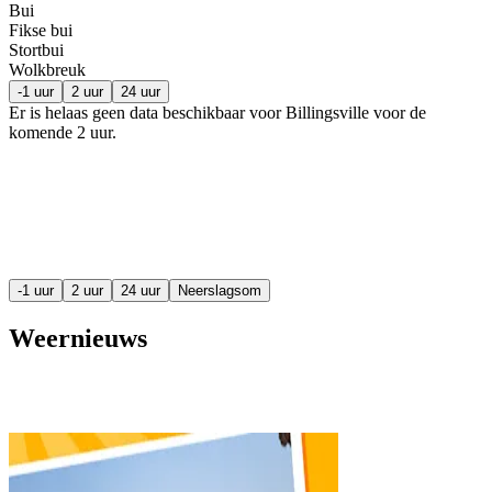
Bui
Fikse bui
Stortbui
Wolkbreuk
-1 uur
2 uur
24 uur
Er is helaas geen data beschikbaar voor Billingsville voor de
komende
2 uur
.
-1 uur
2 uur
24 uur
Neerslagsom
Weernieuws