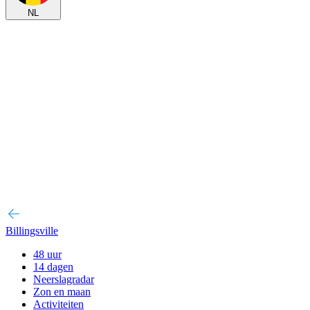
NL
Billingsville
48 uur
14 dagen
Neerslagradar
Zon en maan
Activiteiten