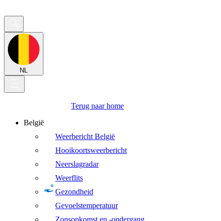
NL
Terug naar home
België
Weerbericht België
Hooikoortsweerbericht
Neerslagradar
Weerflits
Gezondheid
Gevoelstemperatuur
Zonsopkomst en -ondergang