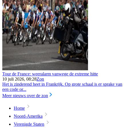
Tour de France: weeralarm vanwege de extreme hitte
10 juli 2026, 08:28
Zon
Het is zinderend heet in Frankrijk. Op grote schaal is er sprake van
een code or...
Meer nieuws over de zon
Home
Noord-Amerika
Verenigde Staten