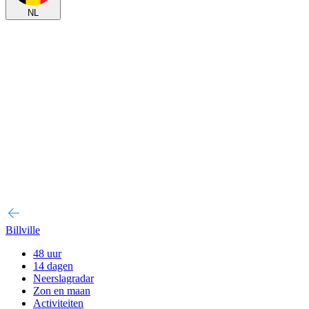
NL
Billville
48 uur
14 dagen
Neerslagradar
Zon en maan
Activiteiten