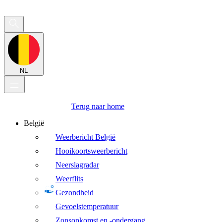
NL
Terug naar home
België
Weerbericht België
Hooikoortsweerbericht
Neerslagradar
Weerflits
Gezondheid
Gevoelstemperatuur
Zonsopkomst en -ondergang