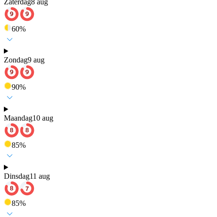
Zaterdag
8 aug
60
%
Zondag
9 aug
90
%
Maandag
10 aug
85
%
Dinsdag
11 aug
85
%