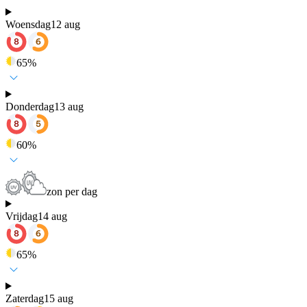
Woensdag
12 aug
65
%
Donderdag
13 aug
60
%
zon per dag
Vrijdag
14 aug
65
%
Zaterdag
15 aug