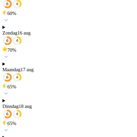
60
%
Zondag
16 aug
70
%
Maandag
17 aug
65
%
Dinsdag
18 aug
65
%