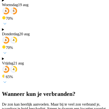
Woensdag
19 aug
70
%
Donderdag
20 aug
70
%
Vrijdag
21 aug
65
%
Wanneer kun je verbranden?
De zon kan heerlijk aanvoelen. Maar bij te veel zon verbrand je,
waardoor je huid beschadigt. Smeer je daarom een kwartier voordat