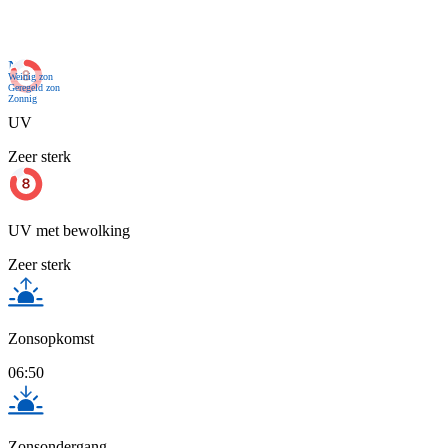
Nu
Weinig zon
Geregeld zon
Zonnig
UV
Zeer sterk
UV met bewolking
Zeer sterk
Zonsopkomst
06:50
Zonsondergang