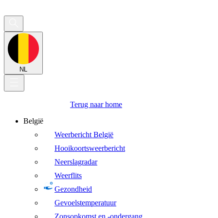
NL
Terug naar home
België
Weerbericht België
Hooikoortsweerbericht
Neerslagradar
Weerflits
Gezondheid
Gevoelstemperatuur
Zonsopkomst en -ondergang