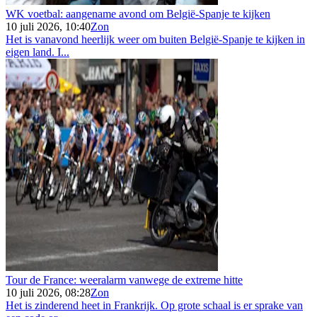
WK voetbal: aangename avond om België-Spanje te kijken
10 juli 2026, 10:40
Zon
Het is vanavond heerlijk weer om buiten België-Spanje te kijken in
eigen land. I...
Tour de France: weeralarm vanwege de extreme hitte
10 juli 2026, 08:28
Zon
Het is zinderend heet in Frankrijk. Op grote schaal is er sprake van