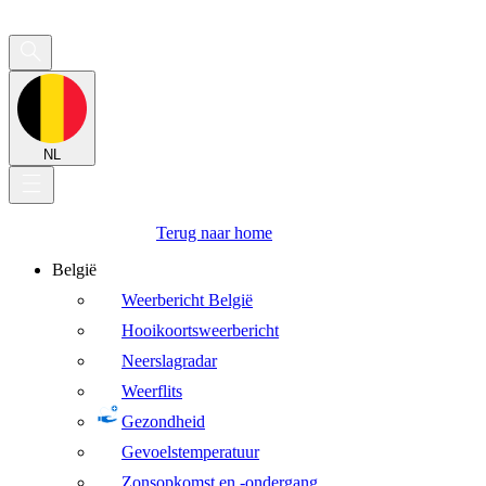
NL
Terug naar home
België
Weerbericht België
Hooikoortsweerbericht
Neerslagradar
Weerflits
Gezondheid
Gevoelstemperatuur
Zonsopkomst en -ondergang