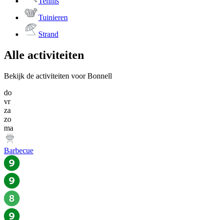
Tennis
Tuinieren
Strand
Alle activiteiten
Bekijk de activiteiten voor Bonnell
do
vr
za
zo
ma
Barbecue