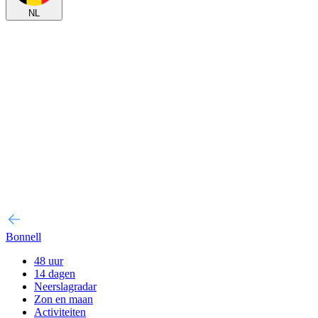
NL
Bonnell
48 uur
14 dagen
Neerslagradar
Zon en maan
Activiteiten