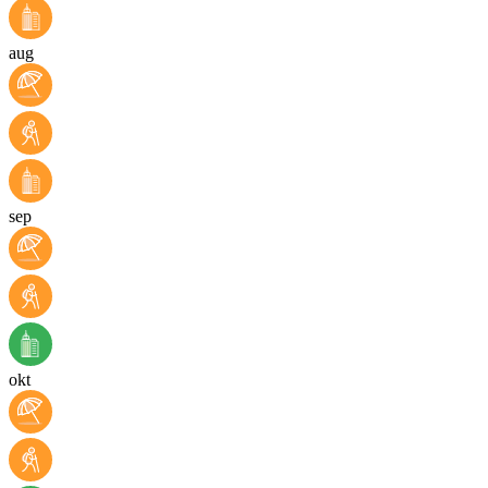
aug
sep
okt