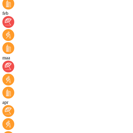
feb
maa
apr