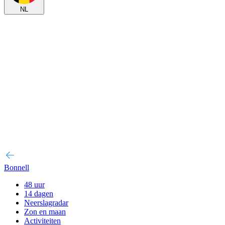
NL
Bonnell
48 uur
14 dagen
Neerslagradar
Zon en maan
Activiteiten