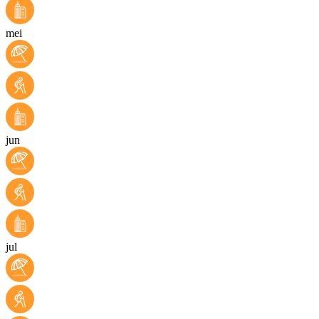
mei
jun
jul