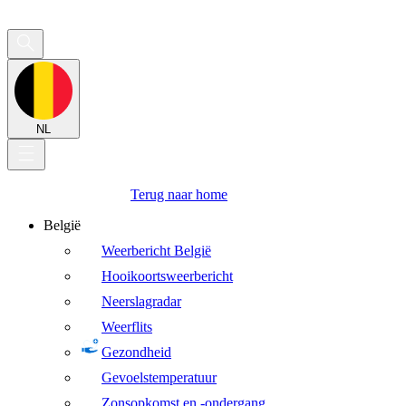
NL
Terug naar home
België
Weerbericht België
Hooikoortsweerbericht
Neerslagradar
Weerflits
Gezondheid
Gevoelstemperatuur
Zonsopkomst en -ondergang