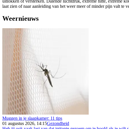
uitlokken of versterken. Dalende luchtdruk, extreme hitte, extreme k
laat zien of naar aanleiding van het weer meer of minder pijn valt te 
Weernieuws
Muggen in je slaapkamer: 11 tips
01 augustus 2026, 14:15
Gezondheid
Heb jij ook vaak last van dat irritante gezoem om je hoofd als je wilt s