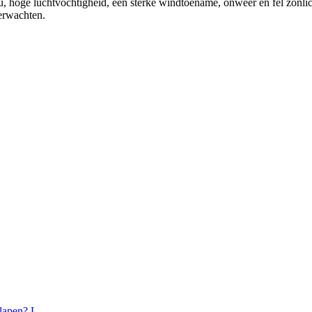
ou, hoge luchtvochtigheid, een sterke windtoename, onweer en fel zonl
verwachten.
lapen? L...