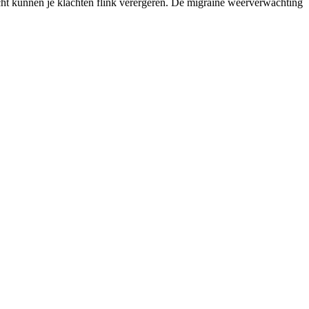
icht kunnen je klachten flink verergeren. De migraine weerverwachting