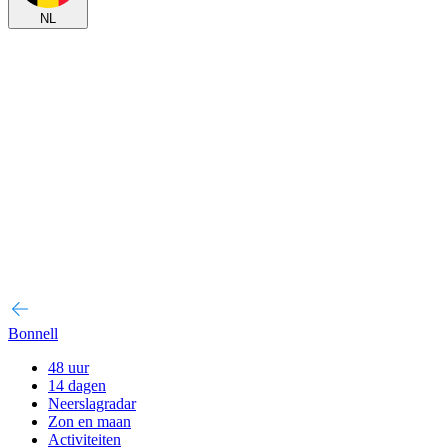
NL
Bonnell
48 uur
14 dagen
Neerslagradar
Zon en maan
Activiteiten