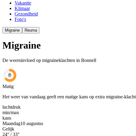
Vakantie
Klimaat
Gezondheid
Foto's
Migraine
Reuma
Migraine
De weersinvloed op migraineklachten in Bonnell
Matig
Het weer van vandaag geeft een matige kans op extra migraine-klach
luchtdruk
min
/
max
kans
Maandag
10 augustus
Gelijk
24
° /
33
°