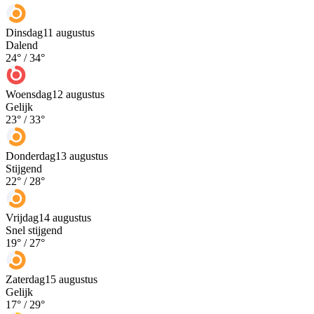
Dinsdag
11 augustus
Dalend
24
° /
34
°
Woensdag
12 augustus
Gelijk
23
° /
33
°
Donderdag
13 augustus
Stijgend
22
° /
28
°
Vrijdag
14 augustus
Snel stijgend
19
° /
27
°
Zaterdag
15 augustus
Gelijk
17
° /
29
°