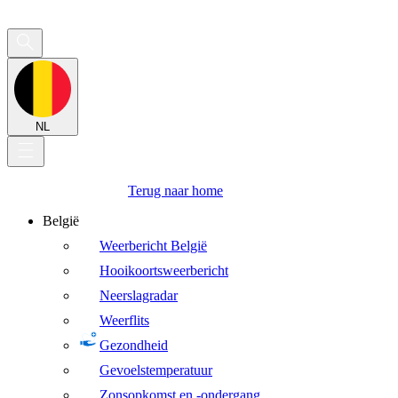
NL
Terug naar home
België
Weerbericht België
Hooikoortsweerbericht
Neerslagradar
Weerflits
Gezondheid
Gevoelstemperatuur
Zonsopkomst en -ondergang