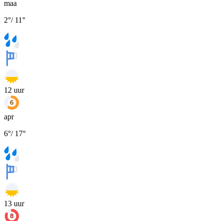
maa
2
°
/
11
°
12
uur
apr
6
°
/
17
°
13
uur