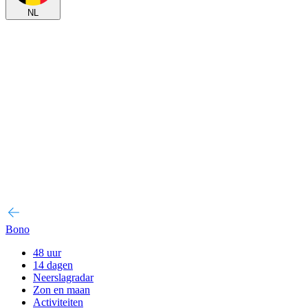
NL
Bono
48 uur
14 dagen
Neerslagradar
Zon en maan
Activiteiten