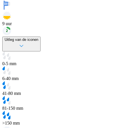
9
uur
Uitleg van de iconen
0-5 mm
6-40 mm
41-80 mm
81-150 mm
>150 mm