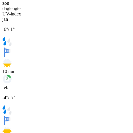
zon
daglengte
UV-index
jan
-6
°
/
1
°
10
uur
feb
-4
°
/
5
°