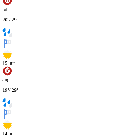
jul
20
°
/
29
°
15
uur
aug
19
°
/
29
°
14
uur