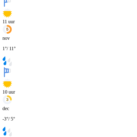
11
uur
nov
1
°
/
11
°
10
uur
dec
-3
°
/
5
°