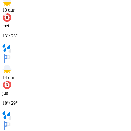
13
uur
mei
13
°
/
23
°
14
uur
jun
18
°
/
29
°