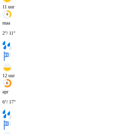
11
uur
maa
2
°
/
11
°
12
uur
apr
6
°
/
17
°