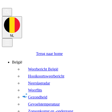
NL
Terug naar home
België
Weerbericht België
Hooikoortsweerbericht
Neerslagradar
Weerflits
Gezondheid
Gevoelstemperatuur
Zonsopkomst en -ondergang