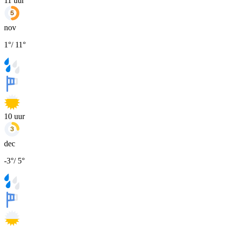
11
uur
nov
1
°
/
11
°
10
uur
dec
-3
°
/
5
°