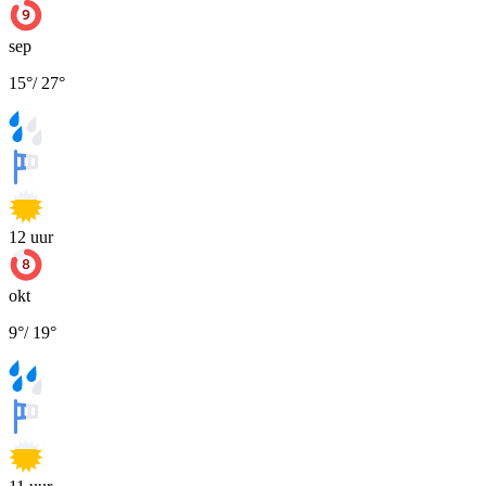
sep
15
°
/
27
°
12
uur
okt
9
°
/
19
°