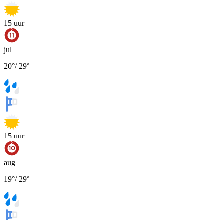
15
uur
jul
20
°
/
29
°
15
uur
aug
19
°
/
29
°