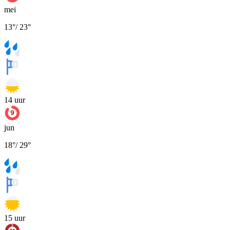
mei
13
°
/
23
°
14
uur
jun
18
°
/
29
°
15
uur