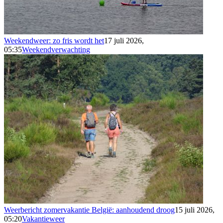
Weekendweer: zo fris wordt het
17 juli 2026,
05:35
Weekendverwachting
Weerbericht zomervakantie België: aanhoudend droog
15 juli 2026,
05:20
Vakantieweer