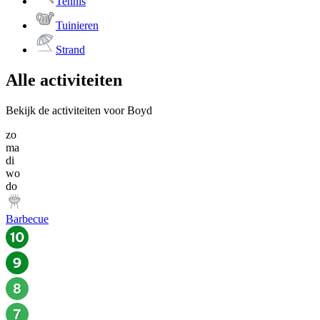
Tennis
Tuinieren
Strand
Alle activiteiten
Bekijk de activiteiten voor Boyd
zo
ma
di
wo
do
Barbecue