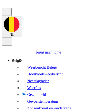
NL
Terug naar home
België
Weerbericht België
Hooikoortsweerbericht
Neerslagradar
Weerflits
Gezondheid
Gevoelstemperatuur
Zonsopkomst en -ondergang