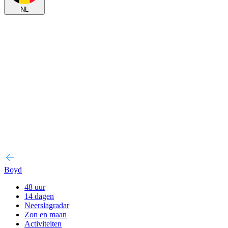
NL
Boyd
48 uur
14 dagen
Neerslagradar
Zon en maan
Activiteiten