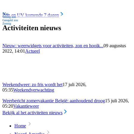
Nu
Zon en UV komende 7 dagen
Weinig zon
Geregeld zon
Zonnig
Activiteiten nieuws
Nieuw: weerwidgets voor activiteiten, zon en hooik...
09 augustus
2022, 14:01
Actueel
Weekendweer: zo fris wordt het
17 juli 2026,
05:35
Weekendverwachting
Weerbericht zomervakantie België: aanhoudend droog
15 juli 2026,
05:20
Vakantieweer
Bekijk al het activiteiten nieuws
Home