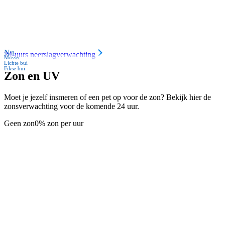
Nu
24-uurs neerslagverwachting
Miezer
Lichte bui
Fikse bui
Zon en UV
Moet je jezelf insmeren of een pet op voor de zon? Bekijk hier de
zonsverwachting voor de komende 24 uur.
Geen zon
0% zon per uur