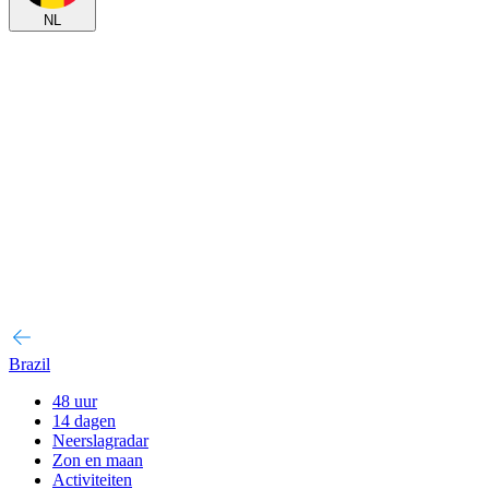
NL
Brazil
48 uur
14 dagen
Neerslagradar
Zon en maan
Activiteiten