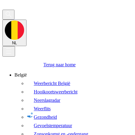
NL
Terug naar home
België
Weerbericht België
Hooikoortsweerbericht
Neerslagradar
Weerflits
Gezondheid
Gevoelstemperatuur
Zonsopkomst en -ondergang