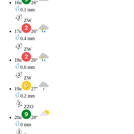
16u
26
°
0.1
mm
ZW
17u
26
°
0.4
mm
ZW
18u
26
°
0.6
mm
ZW
19u
27
°
0.2
mm
ZZO
20u
28
°
0
mm