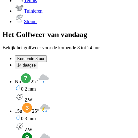
Tennis
Tuinieren
Strand
Het Golfweer van vandaag
Bekijk het golfweer voor de komende 8 tot 24 uur.
Komende 8 uur
14 daagse
Nu
25
°
0.2
mm
ZW
15u
25
°
0.3
mm
ZW