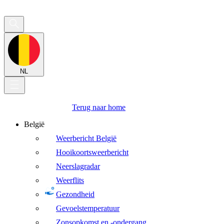
NL
Terug naar home
België
Weerbericht België
Hooikoortsweerbericht
Neerslagradar
Weerflits
Gezondheid
Gevoelstemperatuur
Zonsopkomst en -ondergang