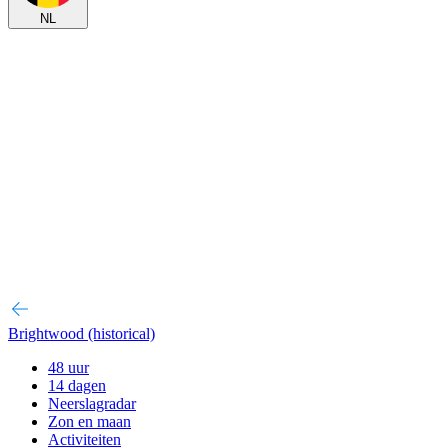
NL
Brightwood (historical)
48 uur
14 dagen
Neerslagradar
Zon en maan
Activiteiten