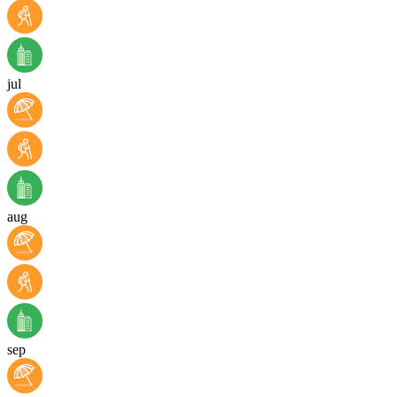
jul
aug
sep