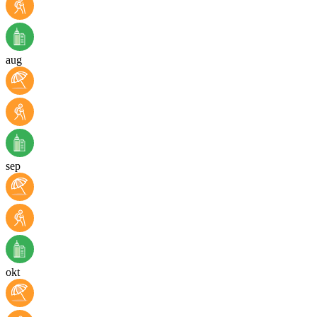
aug
sep
okt