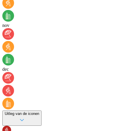
nov
dec
Uitleg van de iconen