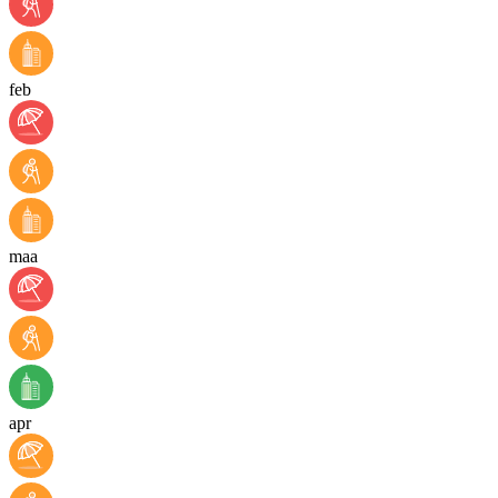
feb
maa
apr