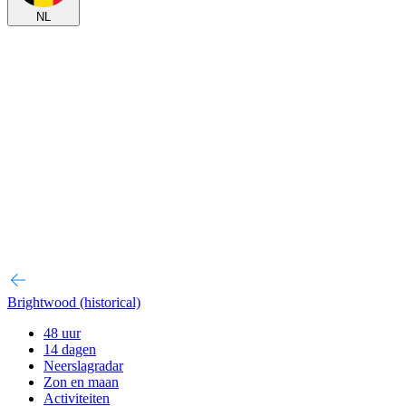
NL
Brightwood (historical)
48 uur
14 dagen
Neerslagradar
Zon en maan
Activiteiten