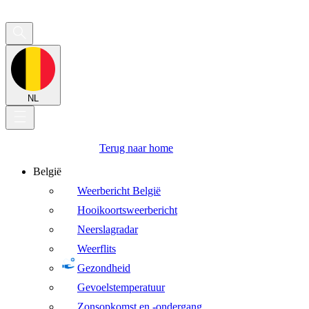
NL
Terug naar home
België
Weerbericht België
Hooikoortsweerbericht
Neerslagradar
Weerflits
Gezondheid
Gevoelstemperatuur
Zonsopkomst en -ondergang