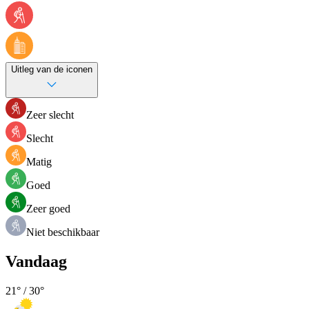
Uitleg van de iconen
Zeer slecht
Slecht
Matig
Goed
Zeer goed
Niet beschikbaar
Vandaag
21
° /
30
°