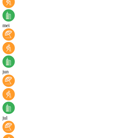
mei
jun
jul