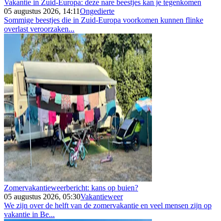
Vakantie in Zuid-Europa: deze nare beestjes kan je tegenkomen
05 augustus 2026, 14:11
Ongedierte
Sommige beestjes die in Zuid-Europa voorkomen kunnen flinke
overlast veroorzaken...
Zomervakantieweerbericht: kans op buien?
05 augustus 2026, 05:30
Vakantieweer
We zijn over de helft van de zomervakantie en veel mensen zijn op
vakantie in Be...