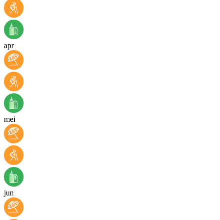
apr
mei
jun