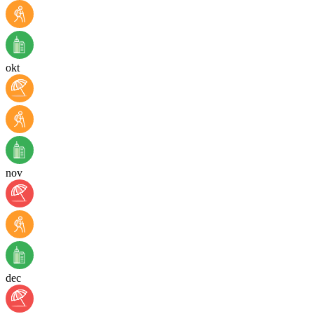
okt
nov
dec