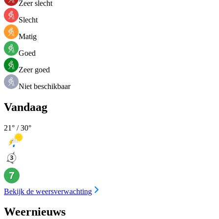
Zeer slecht
Slecht
Matig
Goed
Zeer goed
Niet beschikbaar
Vandaag
21
° /
30
°
Bekijk de weersverwachting
Weernieuws