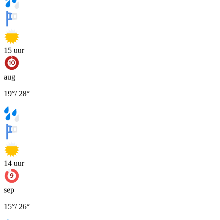
15
uur
aug
19
°
/
28
°
14
uur
sep
15
°
/
26
°