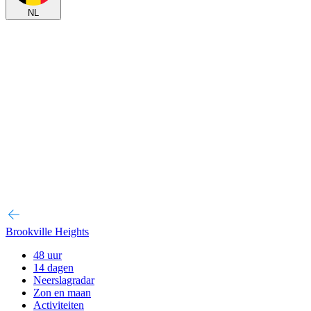
NL
Brookville Heights
48 uur
14 dagen
Neerslagradar
Zon en maan
Activiteiten