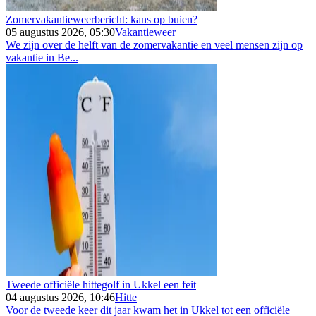
Zomervakantieweerbericht: kans op buien?
05 augustus 2026, 05:30
Vakantieweer
We zijn over de helft van de zomervakantie en veel mensen zijn op
vakantie in Be...
Tweede officiële hittegolf in Ukkel een feit
04 augustus 2026, 10:46
Hitte
Voor de tweede keer dit jaar kwam het in Ukkel tot een officiële