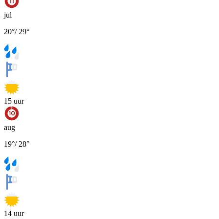
jul
20
°
/
29
°
15
uur
aug
19
°
/
28
°
14
uur