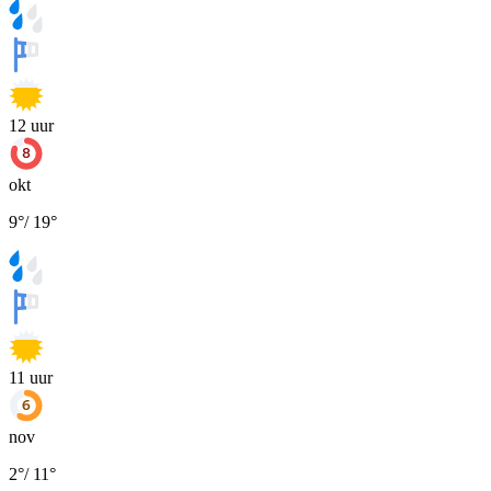
12
uur
okt
9
°
/
19
°
11
uur
nov
2
°
/
11
°