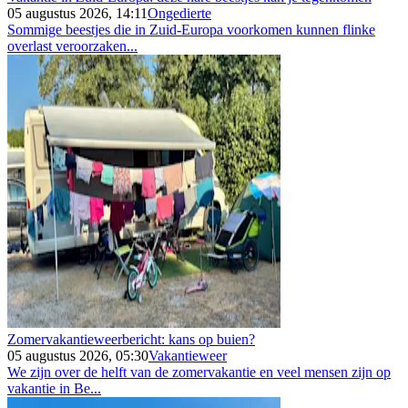
05 augustus 2026, 14:11
Ongedierte
Sommige beestjes die in Zuid-Europa voorkomen kunnen flinke
overlast veroorzaken...
Zomervakantieweerbericht: kans op buien?
05 augustus 2026, 05:30
Vakantieweer
We zijn over de helft van de zomervakantie en veel mensen zijn op
vakantie in Be...