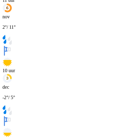
11
uur
nov
2
°
/
11
°
10
uur
dec
-2
°
/
5
°