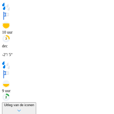
10
uur
dec
-2
°
/
5
°
9
uur
Uitleg van de iconen