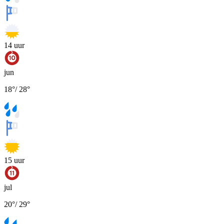
14
uur
jun
18
°
/
28
°
15
uur
jul
20
°
/
29
°