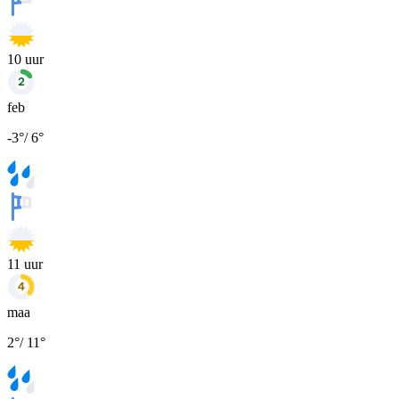
10
uur
feb
-3
°
/
6
°
11
uur
maa
2
°
/
11
°