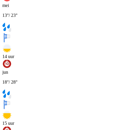
mei
13
°
/
23
°
14
uur
jun
18
°
/
28
°
15
uur