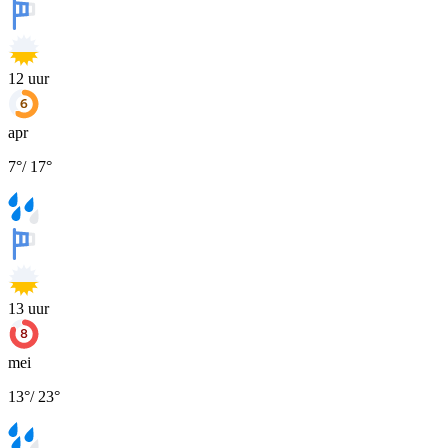
12
uur
apr
7
°
/
17
°
13
uur
mei
13
°
/
23
°