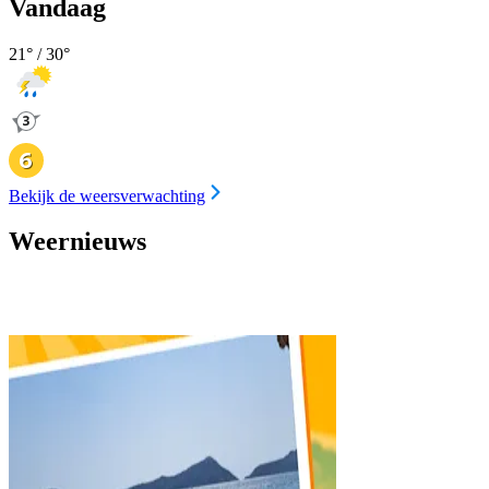
Vandaag
21
° /
30
°
Bekijk de weersverwachting
Weernieuws