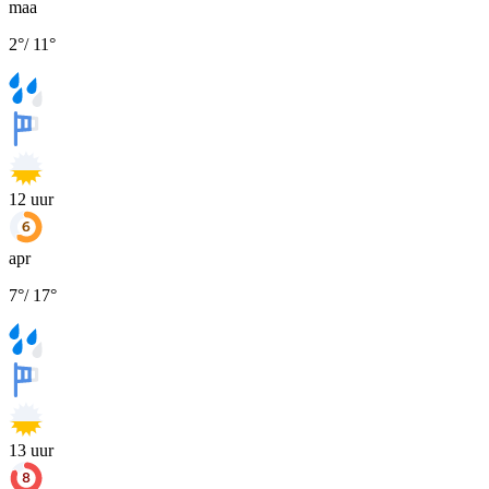
maa
2
°
/
11
°
12
uur
apr
7
°
/
17
°
13
uur