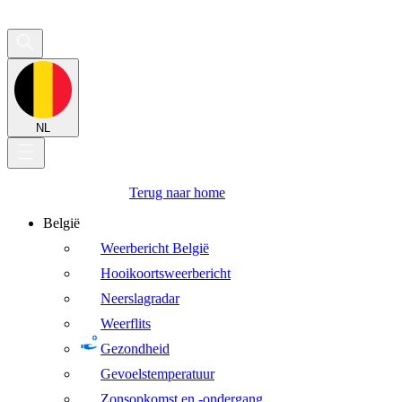
NL
Terug naar home
België
Weerbericht België
Hooikoortsweerbericht
Neerslagradar
Weerflits
Gezondheid
Gevoelstemperatuur
Zonsopkomst en -ondergang