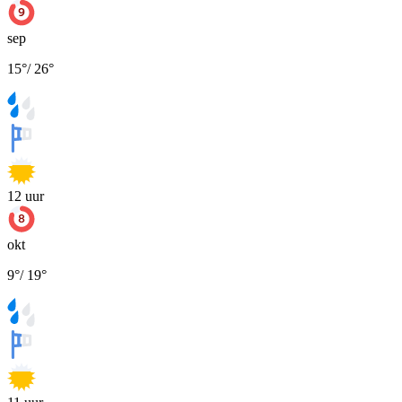
sep
15
°
/
26
°
12
uur
okt
9
°
/
19
°