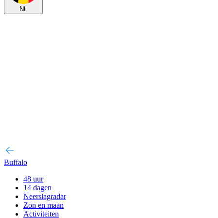
NL
Buffalo
48 uur
14 dagen
Neerslagradar
Zon en maan
Activiteiten