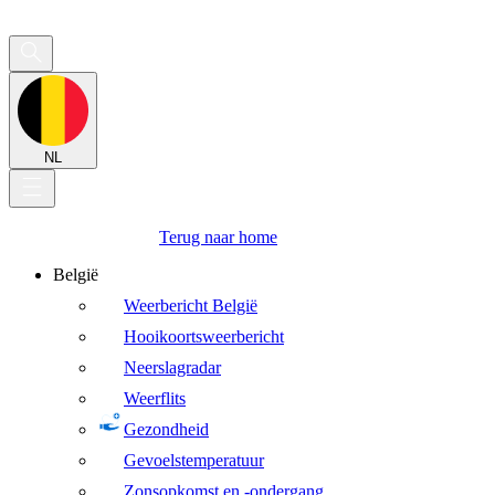
NL
Terug naar home
België
Weerbericht België
Hooikoortsweerbericht
Neerslagradar
Weerflits
Gezondheid
Gevoelstemperatuur
Zonsopkomst en -ondergang