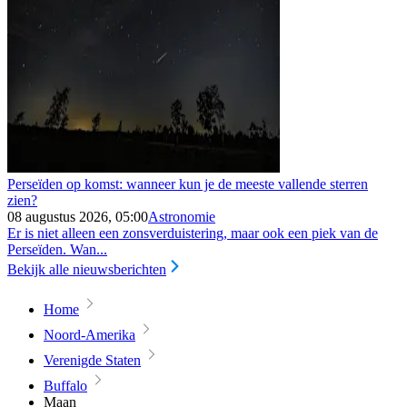
Perseïden op komst: wanneer kun je de meeste vallende sterren
zien?
08 augustus 2026, 05:00
Astronomie
Er is niet alleen een zonsverduistering, maar ook een piek van de
Perseïden. Wan...
Bekijk alle nieuwsberichten
Home
Noord-Amerika
Verenigde Staten
Buffalo
Maan