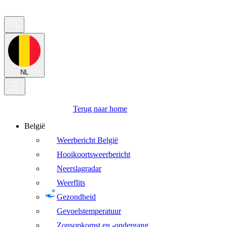
NL
Terug naar home
België
Weerbericht België
Hooikoortsweerbericht
Neerslagradar
Weerflits
Gezondheid
Gevoelstemperatuur
Zonsopkomst en -ondergang