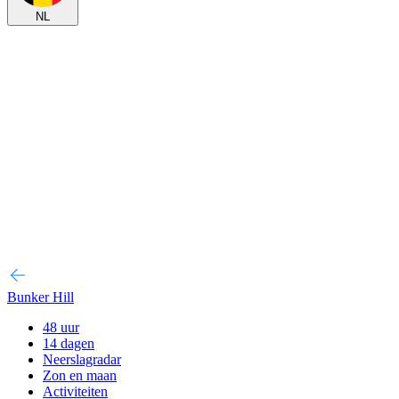
NL
Bunker Hill
48 uur
14 dagen
Neerslagradar
Zon en maan
Activiteiten