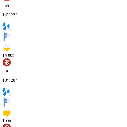
mei
14
°
/
23
°
14
uur
jun
18
°
/
28
°
15
uur