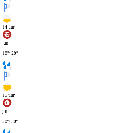
14
uur
jun
18
°
/
28
°
15
uur
jul
20
°
/
30
°