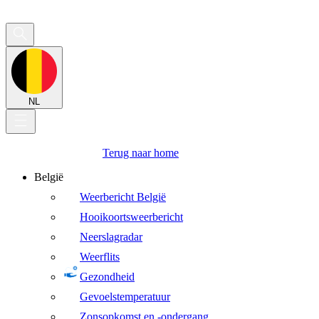
NL
Terug naar home
België
Weerbericht België
Hooikoortsweerbericht
Neerslagradar
Weerflits
Gezondheid
Gevoelstemperatuur
Zonsopkomst en -ondergang