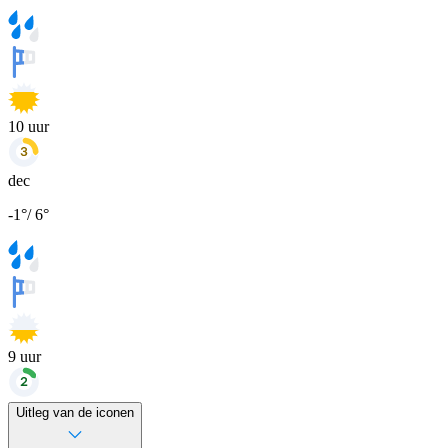
10
uur
dec
-1
°
/
6
°
9
uur
Uitleg van de iconen