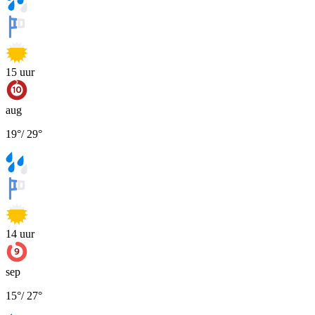
15
uur
aug
19
°
/
29
°
14
uur
sep
15
°
/
27
°