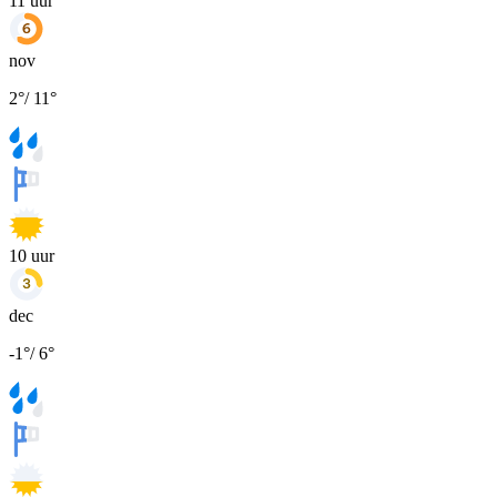
11
uur
nov
2
°
/
11
°
10
uur
dec
-1
°
/
6
°