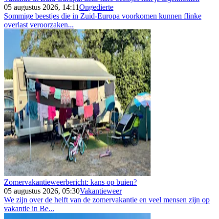
05 augustus 2026, 14:11
Ongedierte
Sommige beestjes die in Zuid-Europa voorkomen kunnen flinke
overlast veroorzaken...
Zomervakantieweerbericht: kans op buien?
05 augustus 2026, 05:30
Vakantieweer
We zijn over de helft van de zomervakantie en veel mensen zijn op
vakantie in Be...