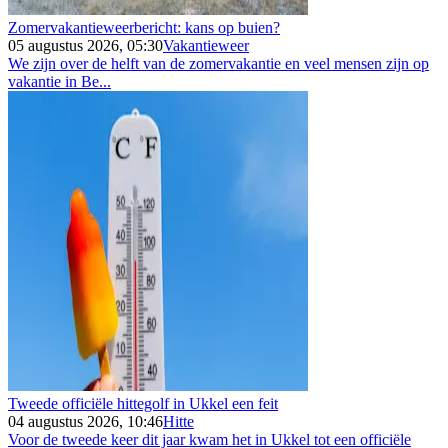
Zomervakantieweerbericht: kans op buien?
05 augustus 2026, 05:30
Vakantieweer
We zijn over de helft van de zomervakantie en veel mensen zijn op
vakantie in Be...
Tweede officiële hittegolf in Ukkel een feit
04 augustus 2026, 10:46
Hitte
Voor de tweede keer dit jaar kwam het in Ukkel tot een officiële