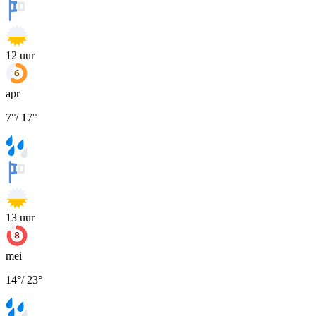
12
uur
apr
7
°
/
17
°
13
uur
mei
14
°
/
23
°