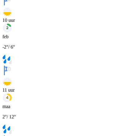
10
uur
feb
-2
°
/
6
°
11
uur
maa
2
°
/
12
°