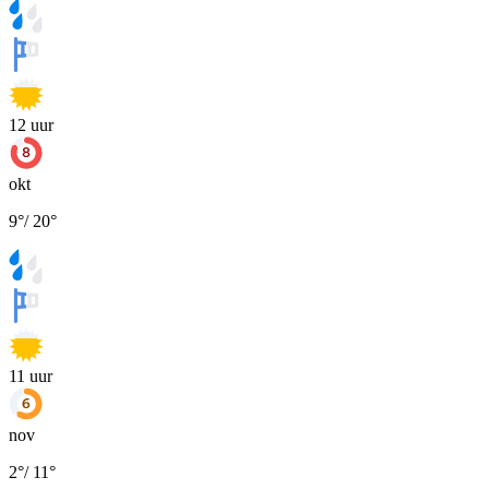
12
uur
okt
9
°
/
20
°
11
uur
nov
2
°
/
11
°