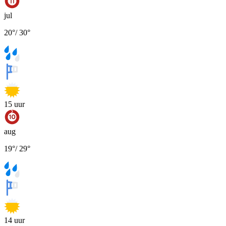
jul
20
°
/
30
°
15
uur
aug
19
°
/
29
°
14
uur