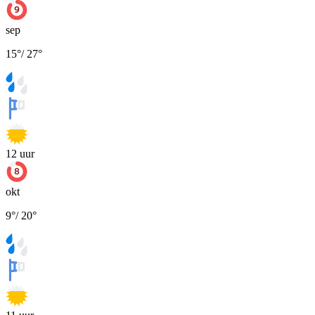
sep
15
°
/
27
°
12
uur
okt
9
°
/
20
°