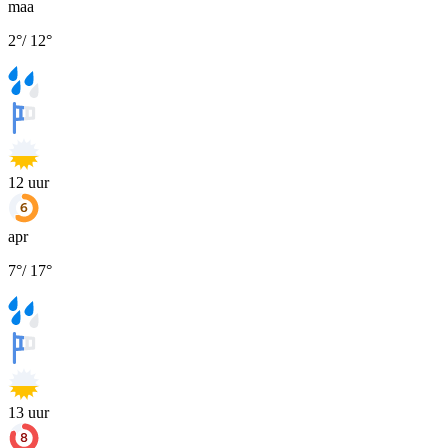
maa
2
°
/
12
°
12
uur
apr
7
°
/
17
°
13
uur