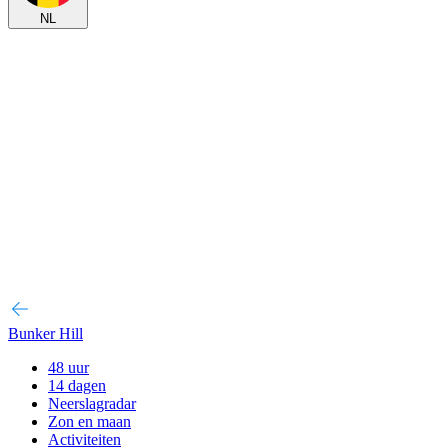
NL
Bunker Hill
48 uur
14 dagen
Neerslagradar
Zon en maan
Activiteiten