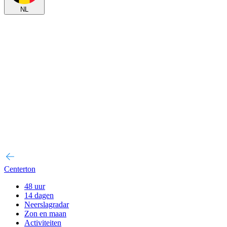
NL
Centerton
48 uur
14 dagen
Neerslagradar
Zon en maan
Activiteiten