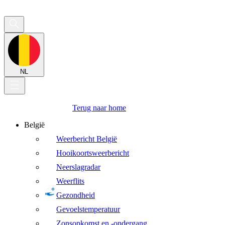
NL
Terug naar home
België
Weerbericht België
Hooikoortsweerbericht
Neerslagradar
Weerflits
Gezondheid
Gevoelstemperatuur
Zonsopkomst en -ondergang