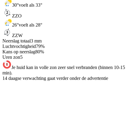
30
°
voelt als 33°
ZZO
26
°
voelt als 28°
ZZW
Neerslag totaal
3
mm
Luchtvochtigheid
79
%
Kans op neerslag
80
%
Uren zon
5
Je huid kan in volle zon zeer snel verbranden (binnen 10-15
min).
14 daagse verwachting gaat verder onder de advertentie