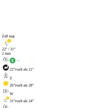
Za
8 aug
22
° /
31
°
2
mm
22
°
voelt als 21°
Z
26
°
voelt als 28°
W
31
°
voelt als 34°