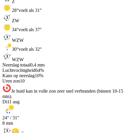
Z
28
°
voelt als 31°
ZW
34
°
voelt als 37°
WZW
30
°
voelt als 32°
WZW
Neerslag totaal
0,4
mm
Luchtvochtigheid
64
%
Kans op neerslag
10
%
Uren zon
10
Je huid kan in volle zon zeer snel verbranden (binnen 10-15
min).
Di
11 aug
24
° /
31
°
8
mm