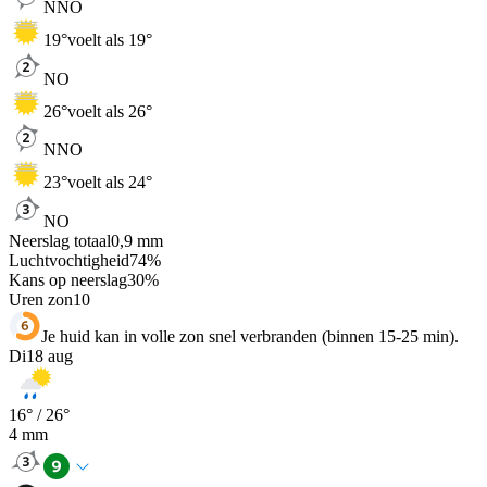
NNO
19
°
voelt als 19°
NO
26
°
voelt als 26°
NNO
23
°
voelt als 24°
NO
Neerslag totaal
0,9
mm
Luchtvochtigheid
74
%
Kans op neerslag
30
%
Uren zon
10
Je huid kan in volle zon snel verbranden (binnen 15-25 min).
Di
18 aug
16
° /
26
°
4
mm