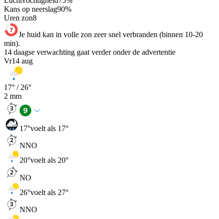
Luchtvochtigheid
75
%
Kans op neerslag
90
%
Uren zon
8
Je huid kan in volle zon zeer snel verbranden (binnen 10-20
min).
14 daagse verwachting gaat verder onder de advertentie
Vr
14 aug
17
° /
26
°
2
mm
17
°
voelt als 17°
NNO
20
°
voelt als 20°
NO
26
°
voelt als 27°
NNO