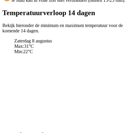
Je huid kan in volle zon snel verbranden (binnen 15-25 min).
Temperatuurverloop 14 dagen
Bekijk hieronder de minimum en maximum temperatuur voor de
komende 14 dagen.
Zaterdag 8 augustus
Max:
31
°C
Min:
22
°C