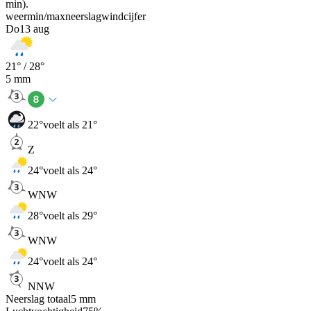
min).
weer
min
/
max
neerslag
wind
cijfer
Do
13 aug
21
° /
28
°
5
mm
22
°
voelt als 21°
Z
24
°
voelt als 24°
WNW
28
°
voelt als 29°
WNW
24
°
voelt als 24°
NNW
Neerslag totaal
5
mm