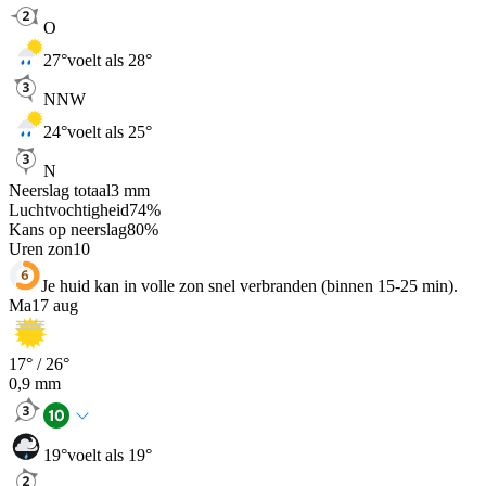
O
27
°
voelt als 28°
NNW
24
°
voelt als 25°
N
Neerslag totaal
3
mm
Luchtvochtigheid
74
%
Kans op neerslag
80
%
Uren zon
10
Je huid kan in volle zon snel verbranden (binnen 15-25 min).
Ma
17 aug
17
° /
26
°
0,9
mm
19
°
voelt als 19°