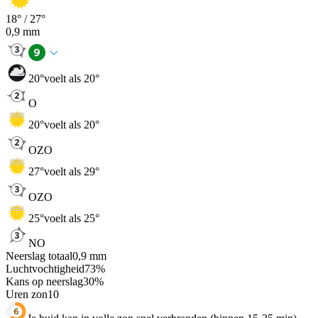
18
° /
27
°
0,9
mm
20
°
voelt als 20°
O
20
°
voelt als 20°
OZO
27
°
voelt als 29°
OZO
25
°
voelt als 25°
NO
Neerslag totaal
0,9
mm
Luchtvochtigheid
73
%
Kans op neerslag
30
%
Uren zon
10