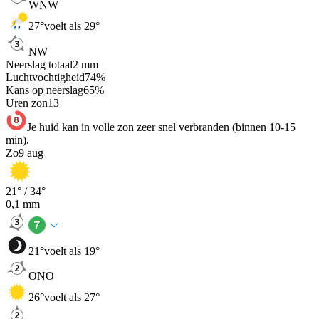
WNW
27
°
voelt als 29°
NW
Neerslag totaal
2
mm
Luchtvochtigheid
74
%
Kans op neerslag
65
%
Uren zon
13
Je huid kan in volle zon zeer snel verbranden (binnen 10-15
min).
Zo
9 aug
21
° /
34
°
0,1
mm
21
°
voelt als 19°
ONO
26
°
voelt als 27°