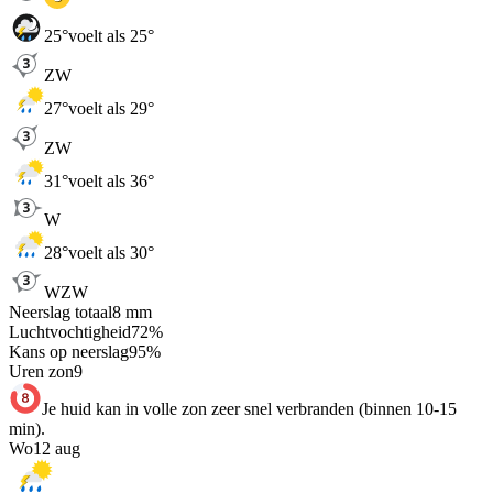
25
°
voelt als 25°
ZW
27
°
voelt als 29°
ZW
31
°
voelt als 36°
W
28
°
voelt als 30°
WZW
Neerslag totaal
8
mm
Luchtvochtigheid
72
%
Kans op neerslag
95
%
Uren zon
9
Je huid kan in volle zon zeer snel verbranden (binnen 10-15
min).
Wo
12 aug