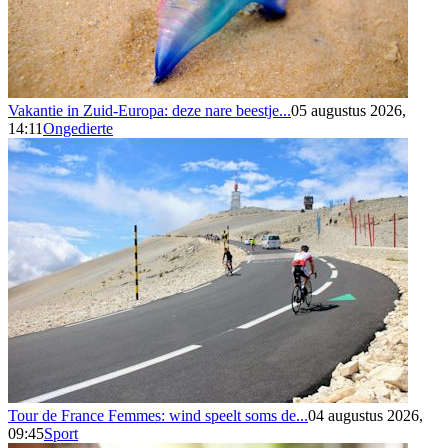
Vakantie in Zuid-Europa: deze nare beestje...
05 augustus 2026,
14:11
Ongedierte
Tour de France Femmes: wind speelt soms de...
04 augustus 2026,
09:45
Sport