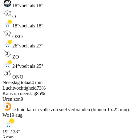
18
°
voelt als 18°
O
18
°
voelt als 18°
OZO
26
°
voelt als 27°
ZO
24
°
voelt als 25°
ONO
Neerslag totaal
4
mm
Luchtvochtigheid
73
%
Kans op neerslag
85
%
Uren zon
9
Je huid kan in volle zon snel verbranden (binnen 15-25 min).
Wo
19 aug
19
° /
28
°
5
mm