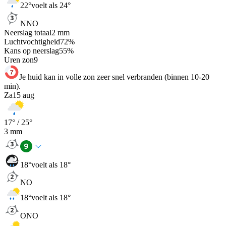
22
°
voelt als 24°
NNO
Neerslag totaal
2
mm
Luchtvochtigheid
72
%
Kans op neerslag
55
%
Uren zon
9
Je huid kan in volle zon zeer snel verbranden (binnen 10-20
min).
Za
15 aug
17
° /
25
°
3
mm
18
°
voelt als 18°
NO
18
°
voelt als 18°
ONO