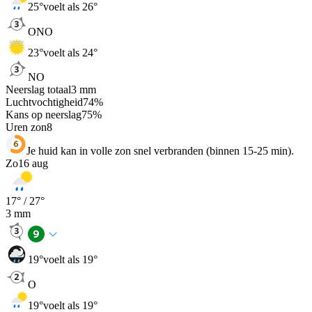
25
°
voelt als 26°
ONO
23
°
voelt als 24°
NO
Neerslag totaal
3
mm
Luchtvochtigheid
74
%
Kans op neerslag
75
%
Uren zon
8
Je huid kan in volle zon snel verbranden (binnen 15-25 min).
Zo
16 aug
17
° /
27
°
3
mm
19
°
voelt als 19°
O
19
°
voelt als 19°