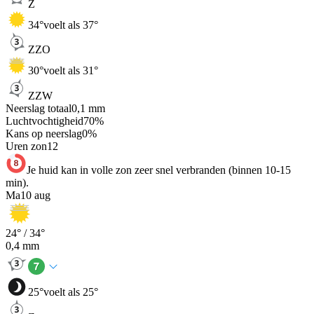
Z
34
°
voelt als 37°
ZZO
30
°
voelt als 31°
ZZW
Neerslag totaal
0,1
mm
Luchtvochtigheid
70
%
Kans op neerslag
0
%
Uren zon
12
Je huid kan in volle zon zeer snel verbranden (binnen 10-15
min).
Ma
10 aug
24
° /
34
°
0,4
mm
25
°
voelt als 25°