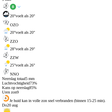
20
°
voelt als 20°
OZO
20
°
voelt als 20°
ZZO
28
°
voelt als 29°
ZZW
25
°
voelt als 26°
NNO
Neerslag totaal
5
mm
Luchtvochtigheid
73
%
Kans op neerslag
85
%
Uren zon
9
Je huid kan in volle zon snel verbranden (binnen 15-25 min).
Do
20 aug