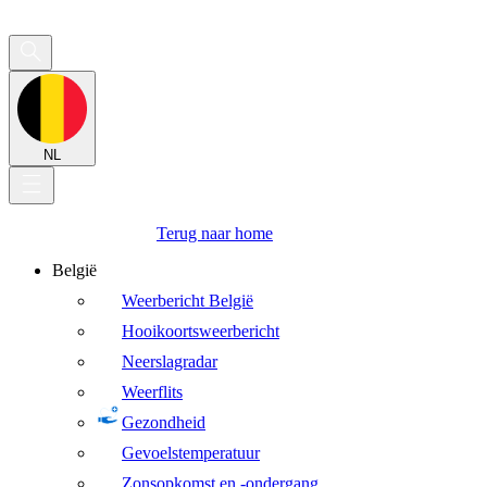
NL
Terug naar home
België
Weerbericht België
Hooikoortsweerbericht
Neerslagradar
Weerflits
Gezondheid
Gevoelstemperatuur
Zonsopkomst en -ondergang