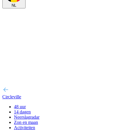
NL
Circleville
48 uur
14 dagen
Neerslagradar
Zon en maan
Activiteiten