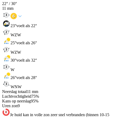
22
° /
30
°
11
mm
23
°
voelt als 22°
WZW
25
°
voelt als 26°
WZW
30
°
voelt als 32°
W
26
°
voelt als 28°
WNW
Neerslag totaal
11
mm
Luchtvochtigheid
75
%
Kans op neerslag
95
%
Uren zon
9
Je huid kan in volle zon zeer snel verbranden (binnen 10-15