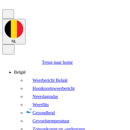
NL
Terug naar home
België
Weerbericht België
Hooikoortsweerbericht
Neerslagradar
Weerflits
Gezondheid
Gevoelstemperatuur
Zonsopkomst en -ondergang