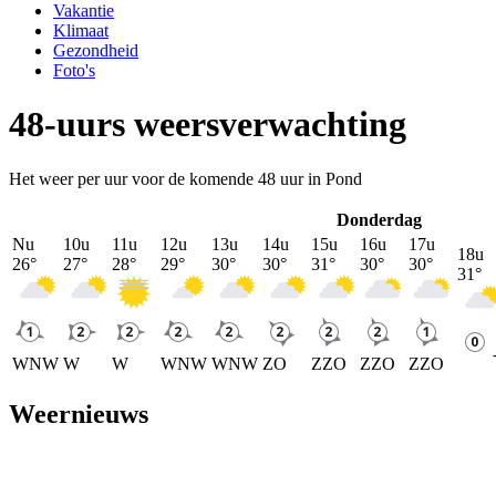
Vakantie
Klimaat
Gezondheid
Foto's
48-uurs weersverwachting
Het weer per uur voor de komende 48 uur in Pond
Donderdag
Nu
10u
11u
12u
13u
14u
15u
16u
17u
18u
26
°
27
°
28
°
29
°
30
°
30
°
31
°
30
°
30
°
31
°
WNW
W
W
WNW
WNW
ZO
ZZO
ZZO
ZZO
Weernieuws